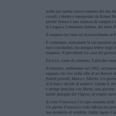
scelto per questo nuovo numero del mio blo
cavalli
, ( diretto e interpretato da Robert
perché Serena è una studiosa di vampiri e v
in Lingua e Letteratura italiana, dal titolo
I
Il romanzo ha vinto un riconoscimento al P
E comunque, nonostante la sua passione per
suoi concittadini, ma insegna lettere negli 
romanzo. Il precedente
La casa dei girasol
Ed ecco, come di consueto, il plot del rom
Il romanzo, ambientato nel 1862, nel paese
ragazza che vive nella villa di un Barone d
fratelli gemelli, Marco e Alberto. Un giorn
di Erinni e decide di andarci. Giunta lì, 
e stringe amicizia con Marta, una giovane ai
nobile famiglia dei Vlapesi, di origini slave
Il conte Francesco è il capo assoluto della
Un giorno Francesco vede riflessa nel pent
suo desiderio di vendetta. Infatti Agata è l