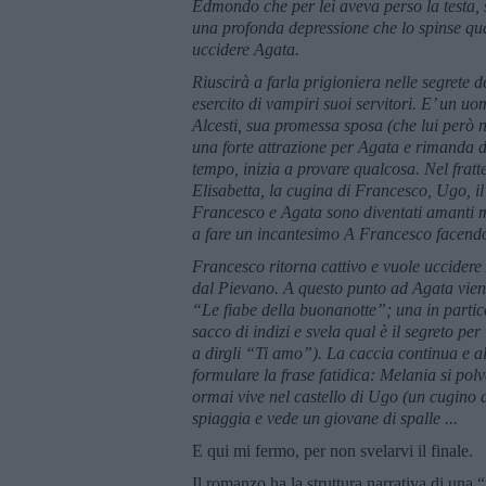
Edmondo che per lei aveva perso la testa,
una profonda depressione che lo spinse qua
uccidere Agata.
Riuscirà a farla prigioniera nelle segrete d
esercito di vampiri suoi servitori. E’ un u
Alcesti, sua promessa sposa (che lui però
una forte attrazione per Agata e rimanda di
tempo, inizia a provare qualcosa. Nel frat
Elisabetta, la cugina di Francesco, Ugo, il
Francesco e Agata sono diventati amanti ma
a fare un incantesimo A Francesco facendo
Francesco ritorna cattivo e vuole uccidere 
dal Pievano. A questo punto ad Agata viene
“Le fiabe della buonanotte”; una in partic
sacco di indizi e svela qual è il segreto p
a dirgli “Ti amo”). La caccia continua e a
formulare la frase fatidica: Melania si p
ormai vive nel castello di Ugo (un cugino 
spiaggia e vede un giovane di spalle ...
E qui mi fermo, per non svelarvi il finale.
Il romanzo ha la struttura narrativa di una 