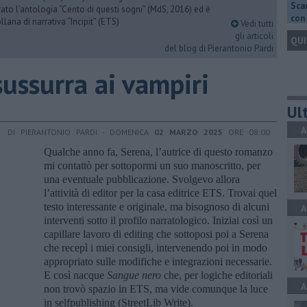
Scar
urato l’antologia “Cento di questi sogni” (MdS, 2016) ed è
con 
llana di narrativa “Incipit” (ETS)
Vedi tutti
gli articoli
QUI
del blog di Pierantonio Pardi
sussurra ai vampiri
Ult
A
DI PIERANTONIO PARDI - DOMENICA
02 MARZO 2025
ORE 08:00
Qualche anno fa, Serena, l’autrice di questo romanzo
mi contattò per sottopormi un suo manoscritto, per
una eventuale pubblicazione. Svolgevo allora
l’attività di editor per la casa editrice ETS. Trovai quel
testo interessante e originale, ma bisognoso di alcuni
A
interventi sotto il profilo narratologico. Iniziai così un
capillare lavoro di editing che sottoposi poi a Serena
che recepì i miei consigli, intervenendo poi in modo
appropriato sulle modifiche e integrazioni necessarie.
E così nacque
Sangue nero
che, per logiche editoriali
A
non trovò spazio in ETS, ma vide comunque la luce
in selfpublishing (StreetLib Write).