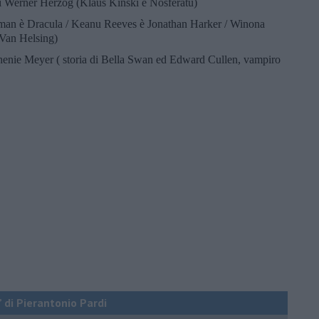
 di Werner Herzog (Klaus Kinski è Nosferatu)
man è Dracula / Keanu Reeves è Jonathan Harker / Winona
Van Helsing)
phenie Meyer ( storia di Bella Swan ed Edward Cullen, vampiro
” di Pierantonio Pardi