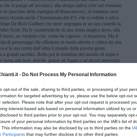
 che si punge all’arcolaio), alla strega cattiva (che nel romanzo
e lo specchio della matrigna di Biancaneve) ; al romanzo nero
cesco ricorda anche l’Innominato dei P.S. che si redime e salva
 Brian De Bois Guilbert che tiene segregata in un suo castello la
er Scott. Ha le caratteristiche di una storia magica dove, alla
 di turno, un vampiro che, come da copione, si innamora. Ma il
ia di personaggi che riflettono in modo attento e critico da una
o e la sua corte) dall’altra il mondo della povera gente,
a a grandi sacrifici. Bella poi la metafora del mondo di sopra e
 e torna alla luce, perché, grazie ad Agata e ad alcuni interventi
ianti.it -
Do Not Process My Personal Information
 di suspense.
tto dal capitolo
Paura
per offrire un esempio della scrittura di
to opt-out of the sale, sharing to third parties, or processing of your per
formation for targeted advertising by us, please use the below opt-out s
ia da notte, sciolse e pettinò con cura i capelli di fronte allo
r selection. Please note that after your opt-out request is processed y
 un rumore provenire dal piano di sotto, dalla cucina. Scese dal
eing interest-based ads based on personal information utilized by us or
impugnò un bastone di legno che teneva sempre vicino alla
disclosed to third parties prior to your opt-out. You may separately opt-
 ladro, un bastone di legno nelle mani di una giovane inesperta
losure of your personal information by third parties on the IAB’s list of
ì cedere le gambe e bisbigliò: “Non vi azzardate ad abbandonarmi
. This information may also be disclosed by us to third parties on the
IA
palate e tremolanti”. Non era il momento di tremare di paura,
Participants
that may further disclose it to other third parties.
o (…) Se la morte era dietro l’angolo allora doveva sfidarla.