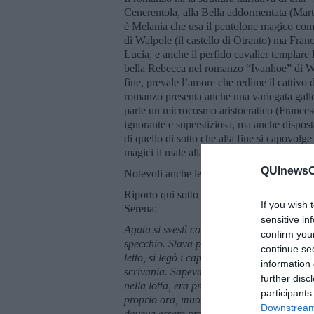
Cenerentola, alla Bella addormentata (Marta
è Melania che usa il pentolone magico com
di Walpole (il castello di Otranto) ma Fran
Lucia, e anche il perfido cavalier templare
bella Rebecca nel romanzo “Ivanhoe” di Walt
fine, prevale l’amore che redime il cattivo
romanzo presenta anche una variegata galler
parte un microcosmo aristocratico (Francesc
ignorante e superstiziosa, ma anche dispost
di quello di sotto che alla fine si capovolge
magici il male alla fine è stato sconfitto.
QUInewsCh
Notevoli anche le descrizioni e gli elementi
Riporto qui sotto un brano del romanzo, tra
If you wish 
Serena:
sensitive in
Agata si svestì con calma e indossò la camic
confirm you
specchio. Stava per coricarsi, quando sentì
continue se
letto, si legò i capelli frettolosamente e 
information 
scrivania. Sapeva che, se fosse entrato un
further disc
nella lotta, era pressoché inutile. Si sent
participants
proprio ora, muovetevi, invece di stare im
Downstream 
doveva essere pronta ad un possibile attacc