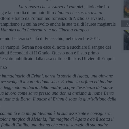
La ragazza che sussurra ai vampiri
, titolo che ho
g è la parodia di un noto film
L’uomo che sussurrava ai
 Redford e tratto dall’omonimo romanzo di Nicholas Evans) ,
ampirismo su cui ha svolto anche la sua tesi di laurea magistrale
A
l Vampiro nella Letteratura e nel Cinema europeo.
remio Letterario Città di Fucecchio, nel dicembre 2011.
 i vampiri, Serena non esce di notte a succhiare il sangue dei
Istituti Secondari di II Grado. Questo non è il suo primo
i
è stato pubblicato dalla casa editrice Ibiskos Ulivieri di Empoli.
anzo
 immaginario di Erinni, narra la storia di Agata, una giovane
ove svolge il lavoro di domestica. E’ rimasta orfana ed ha due
o, leggendo un diario della madre, scopre l’esistenza del paese
trova lavoro come sarta presso una donna anziana di nome Berta
utante di Berta. Il paese di Erinni è sotto la giurisdizione della
.
 comunità e la maga Melania è la sua assistente e consigliera.
olone magico di Melania, l’immagine di Agata e da lì scatta il
a figlia di Emilia, una donna che era al servizio di suo padre