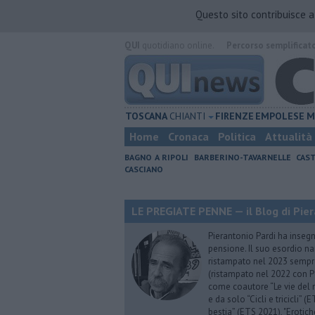
Questo sito contribuisce 
QUI
quotidiano online.
Percorso semplificat
TOSCANA
CHIANTI
FIRENZE
EMPOLESE
M
Home
Cronaca
Politica
Attualità
BAGNO A RIPOLI
BARBERINO-TAVARNELLE
CAST
CASCIANO
LE PREGIATE PENNE — il Blog di Pier
Pierantonio Pardi ha insegna
pensione. Il suo esordio na
ristampato nel 2023 sempre
(ristampato nel 2022 con P
come coautore “Le vie del m
e da solo “Cicli e tricicli”
bestia” (ETS 2021), "Erotich