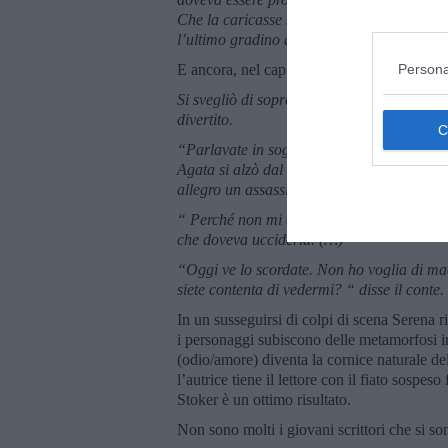
Che la caricasse sul carro infernale, lei e
l’ultimo gradino delle ripide scale che port
Persona
E ancora, nel capitolo
Faccia a faccia,
ecco
Si svegliò di soprassalto. Qualcuno l’aveva 
divertito.
“Parlavate in sogno, eravate piuttosto bell
Agata si alzò dal letto, aveva il fiato co
allegro un assassino. (…)
“ Perché non mi avete ancora uccisa?” chies
che doveva ucciderla. (…)
“Oggi ve lo scordate. Non ho voglia di mac
siete contenta di vedermi? “ disse il conte.
In un susseguirsi di colpi di scena Serena 
i personaggi subiscono delle metamorfosi im
(odio/amore) diventa la cornice naturale del
l’autrice tiene il lettore con il fiato sospe
Stoker è un ottimo risultato.
Non sono molti i giovani scrittori che si son