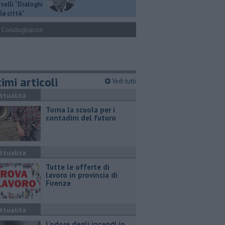
selli “Dialoghi
la città"
Condoglianze
imi articoli
Vedi tutti
ttualità
Torna la scuola per i
contadini del futuro
ttualità
​Tutte le offerte di
lavoro in provincia di
Firenze
ttualità
L'odore degli incendi in