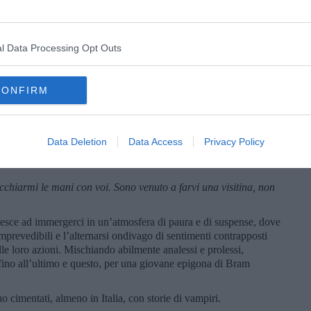
ra lì ad aspettarla. Il cuore sembrò fermarsi, quando scese
avano di sotto.
l Data Processing Opt Outs
 come viene descritto l’incontro con il conte:
scossa. Il conte era piazzato di fronte a lei e la guardava
CONFIRM
a” disse il conte. La morte le sorrideva a trentacinque denti.
rto e le gambe tremavano. Si domandò come facesse ad essere
Data Deletion
Data Access
Privacy Policy
e. Rabbrividì e si pentì di averglielo chiesto. Il conte sapeva
chiarmi le mani con voi. Sono venuto a farvi una visitina, non
riesce ad immergerci in un’atmosfera di paura e di suspense, dove
prevedibili e l’alternarsi ondivago di sentimenti contrapposti
le loro azioni. Mischiando abilmente analessi e prolessi,
so fino all’ultimo e questo, per una giovane epigona di Bram
o cimentati, almeno in Italia, con storie di vampiri.