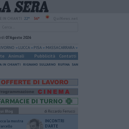
22°
36°
E IN CHIANTI
QuiNews.net
rdì
07 Agosto 2026
LIVORNO
LUCCA
PISA
MASSA CARRARA
ste
Animali
Pubblicità
Contatti
A IN CHIANTI
RIGNANO SULL'ARNO
RUFINA
SAN
ui Blog
di Riccardo Ferrucci
INCONTRI
ucca la mostra
D'ARTE
Marcello