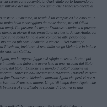
 senza essere contraccambiato. Quel rifiuto portò Edmondo ad
si sull’orlo del suicidio. Ecco quindi che Francesco decide di
el castello. Francesco, in realtà, è un vampiro ed è a capo di un
omo molto bello e corteggiato da molte donne, tra cui Olivia
 non ama). Col passare del tempo Francesco comincia a provare
 giorno in giorno il suo progetto di ucciderla. Anche Agata, col
tempo sulla scena fanno la loro comparsa altri personaggi
 suo amico più caro, Arabella la zia etc.... Nel frattempo
 Elisabetta, invidiosa, si reca dalla strega Melania e la induce
lo ritornare Cattivo.
Agata, ma la ragazza fugge e si rifugia a casa di Berta e poi
 in mente una fiaba che aveva letto in una raccolta dal titolo
olare, dal titolo “Ermione e il mondo di sotto” contiene un
er liberare Francesco dall’incantesimo malvagio. (Basterà riuscire
lla fine Francesco e Melania catturano Agata che però riesce a
olverizza, ma Francesco muore. Un po’ di tempo dopo, Agata, che
di Francesco) e di Elisabetta (moglie di Ugo) va su una
“fiaba gotica”. Numerosi sono i riferimenti alle fiabe: da