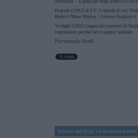
Nosferatu – Il principe della notte (1979)
Dracula (1992) di F.F. Coppola (Gary Hol
Ryder è Mina Murray / Antony Hopkins è 
Twilight (2005) (saga) dai romanzi di Ste
vegetariano perché beve sangue animale
Pierantonio Pardi
Articoli dal Blog “Le pregiate penne