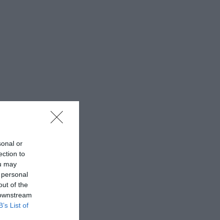
sonal or
ection to
ou may
 personal
out of the
 downstream
B’s List of