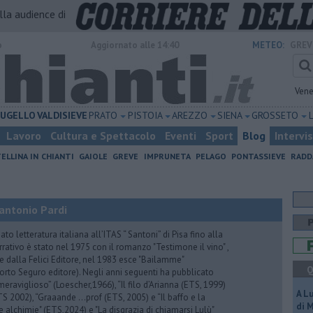
alla audience di
o
Aggiornato alle 14:40
METEO:
GREV
Vene
UGELLO
VALDISIEVE
PRATO
PISTOIA
AREZZO
SIENA
GROSSETO
Lavoro
Cultura e Spettacolo
Eventi
Sport
Blog
Intervi
ELLINA IN CHIANTI
GAIOLE
GREVE
IMPRUNETA
PELAGO
PONTASSIEVE
RADD
antonio Pardi
to letteratura italiana all’ITAS “ Santoni” di Pisa fino alla
rrativo è stato nel 1975 con il romanzo "Testimone il vino" ,
 dalla Felici Editore, nel 1983 esce "Bailamme"
Q
orto Seguro editore). Negli anni seguenti ha pubblicato
eraviglioso” (Loescher,1966), “Il filo d’Arianna (ETS, 1999)
A L
 (ETS 2002), “Graaande …prof (ETS, 2005) e “Il baffo e la
di 
e alchimie" (ETS,2024) e "La disgrazia di chiamarsi Lulù"