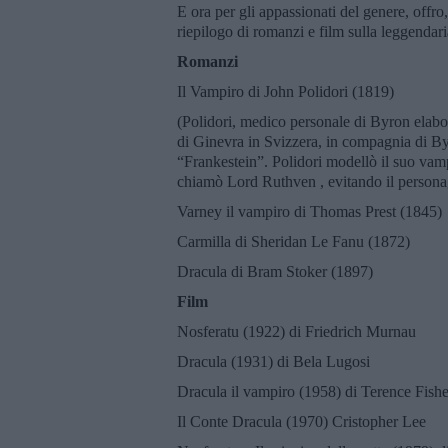
E ora per gli appassionati del genere, offro
riepilogo di romanzi e film sulla leggendari
Romanzi
Il Vampiro di John Polidori (1819)
(Polidori, medico personale di Byron elabor
di Ginevra in Svizzera, in compagnia di By
“Frankestein”. Polidori modellò il suo vam
chiamò Lord Ruthven , evitando il personag
Varney il vampiro di Thomas Prest (1845)
Carmilla di Sheridan Le Fanu (1872)
Dracula di Bram Stoker (1897)
Film
Nosferatu (1922) di Friedrich Murnau
Dracula (1931) di Bela Lugosi
Dracula il vampiro (1958) di Terence Fish
Il Conte Dracula (1970) Cristopher Lee