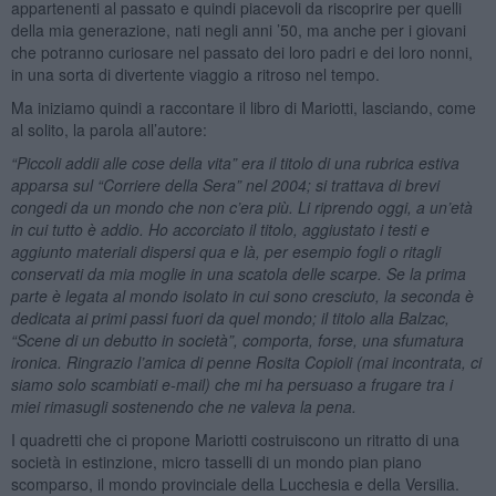
appartenenti al passato e quindi piacevoli da riscoprire per quelli
della mia generazione, nati negli anni ’50, ma anche per i giovani
che potranno curiosare nel passato dei loro padri e dei loro nonni,
in una sorta di divertente viaggio a ritroso nel tempo.
Ma iniziamo quindi a raccontare il libro di Mariotti, lasciando, come
al solito, la parola all’autore:
“Piccoli addii alle cose della vita” era il titolo di una rubrica estiva
apparsa sul “Corriere della Sera” nel 2004; si trattava di brevi
congedi da un mondo che non c’era più. Li riprendo oggi, a un’età
in cui tutto è addio. Ho accorciato il titolo, aggiustato i testi e
aggiunto materiali dispersi qua e là, per esempio fogli o ritagli
conservati da mia moglie in una scatola delle scarpe. Se la prima
parte è legata al mondo isolato in cui sono cresciuto, la seconda è
dedicata ai primi passi fuori da quel mondo; il titolo alla Balzac,
“Scene di un debutto in società”, comporta, forse, una sfumatura
ironica. Ringrazio l’amica di penne Rosita Copioli (mai incontrata, ci
siamo solo scambiati e-mail) che mi ha persuaso a frugare tra i
miei rimasugli sostenendo che ne valeva la pena.
I quadretti che ci propone Mariotti costruiscono un ritratto di una
società in estinzione, micro tasselli di un mondo pian piano
scomparso, il mondo provinciale della Lucchesia e della Versilia.