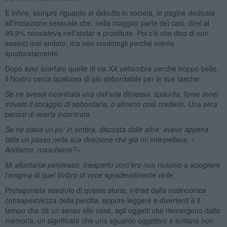
E infine, sempre riguardo al debutto in società, le pagine dedicate
all’iniziazione sessuale che, nella maggior parte dei casi, direi al
99,9% consisteva nell’andar a prostitute. Poi c’è che dice di non
esserci mai andato, ma non credetegli perché mente
spudoratamente.
Dopo aver scartato quelle di via XX settembre perché troppo belle,
il Nostro cerca qualcosa di più abbordabile per le sue tasche:
Se ne avessi incontrata una dall’aria dimessa, spaurita, forse avrei
trovato il coraggio di abbordarla; o almeno così credevo. Una sera
pensai di averla incontrata.
Se ne stava un po’ in ombra, discosta dalle altre; avevo appena
fatto un passo nella sua direzione che già mi interpellava: «
Andiamo, maschione?»
Mi allontanai perplesso. Inesperto com’ero non riuscivo a sciogliere
l’enigma di quel timbro di voce sgradevolmente virile.
Protagonista assoluto di queste storie, intrise dalla malinconica
consapevolezza della perdita, eppure leggere e divertenti è il
tempo che dà un senso alle cose, agli oggetti che riemergono dalla
memoria, un significato che uno sguardo oggettivo e lontano non