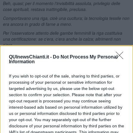
Beh, quasi; per il momento l’invisibilità assoluta, privilegio delle
cose spirituali, restava inattingibile, preclusa.
Comportavano una riga, cioè una cucitura; la tecnologia tessile non
era ancora in grado di farne a meno.
Per l’osservatore attento delle gambe femminili la riga costituiva
una certificazione: se c’era, c’era anche la calza; altrimenti non
c’era.
Vero, in linea di principio, ma, sopraggiunta la guerra, procurarsi
QUInewsChianti.it -
Do Not Process My Personal
quel simbolo di raffinatezza diventò difficoltoso e ci furono donne
Information
che ebbero l’idea di usare un pennellino per dipingere, con
applicazione da calligrafe, la cucitura della calza sulla gamba nuda.
If you wish to opt-out of the sale, sharing to third parties, or
E di un altro oggetto, ora quasi del tutto scomparso, il Salvadanaio,
processing of your personal or sensitive information for
ecco cosa scrive:
targeted advertising by us, please use the below opt-out
Mio nonno mi aveva regalato un salvadanaio di terracotta a forma
section to confirm your selection. Please note that after your
di orcio e prima di andare a letto lo scuotevo avvicinandolo
opt-out request is processed you may continue seeing
all’orecchio. Panciuto come un piccolo Buddha, mi rassicurava con
interest-based ads based on personal information utilized by
la sua petulanza. Cominciò così una relazione destinata a
us or personal information disclosed to third parties prior to
esercitare sulla mia vita e i miei alterni umori un’influenza non
your opt-out. You may separately opt-out of the further
trascurabile: quella col denaro.
disclosure of your personal information by third parties on the
IAB’s list of downstream participants. This information may