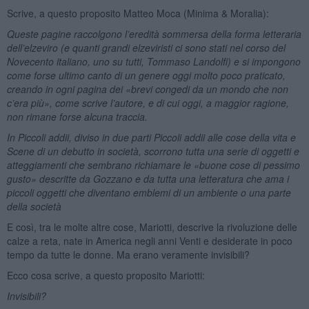
Scrive, a questo proposito Matteo Moca (Minima & Moralia):
Queste pagine raccolgono l’eredità sommersa della forma letteraria
dell’elzeviro (e quanti grandi elzeviristi ci sono stati nel corso del
Novecento italiano, uno su tutti, Tommaso Landolfi) e si impongono
come forse ultimo canto di un genere oggi molto poco praticato,
creando in ogni pagina dei «brevi congedi da un mondo che non
c’era più», come scrive l’autore, e di cui oggi, a maggior ragione,
non rimane forse alcuna traccia.
In Piccoli addii, diviso in due parti Piccoli addii alle cose della vita e
Scene di un debutto in società, scorrono tutta una serie di oggetti e
atteggiamenti che sembrano richiamare le «buone cose di pessimo
gusto» descritte da Gozzano e da tutta una letteratura che ama i
piccoli oggetti che diventano emblemi di un ambiente o una parte
della società
E così, tra le molte altre cose, Mariotti, descrive la rivoluzione delle
calze a reta, nate in America negli anni Venti e desiderate in poco
tempo da tutte le donne. Ma erano veramente invisibili?
Ecco cosa scrive, a questo proposito Mariotti:
Invisibili?