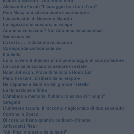
​Maurizio Gazzarri "Vita fronte retro"
​Alessandra Favati "Il coraggio tra i fiori d’orti"
​Pino Masi, una vita da poeta e cantastorie
​I piccoli addii di Giovanni Mariotti
​La ragazza che sussurra ai vampiri
​Anonimo veneziano? No! Anonimo vecchianese!
​Sei pisano se
​L’al di là … in diciannove racconti
Corrispondenze/coincidenze
Il bidello
Lulù, ovvero il dramma di un personaggio in cerca d'autore
Le cose belle accadono sempre in estate
Roan Johnson, Prove di felicità a Roma Est
Piero Pancanti, L’albero delle nespole
Re Capaneo e Guidino del grande Fratello
La ricreazione è finita
​L’Alfabeto a memoria, l’ultimo romanzo di “Incipit"
​Stregati!
L’universo scuola: il racconto tragicomico di due superstiti
Cotronei e Bosco
Di cosa parliamo quando parliamo d’amore
Arrivederci Pisa !
​“Ahi Pisa, vituperio de le genti”