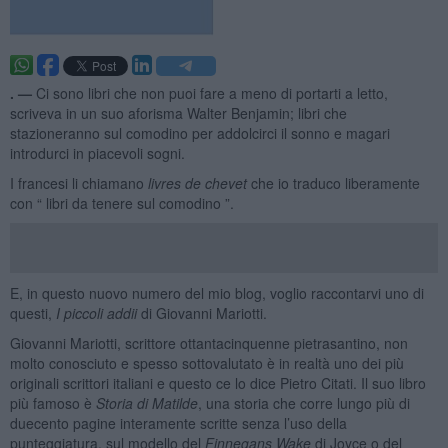
. —
Ci sono libri che non puoi fare a meno di portarti a letto,
scriveva in un suo aforisma Walter Benjamin; libri che
stazioneranno sul comodino per addolcirci il sonno e magari
introdurci in piacevoli sogni.
I francesi li chiamano
livres de chevet
che io traduco liberamente
con “ libri da tenere sul comodino ”.
E, in questo nuovo numero del mio blog, voglio raccontarvi uno di
questi,
I piccoli addii
di Giovanni Mariotti.
Giovanni Mariotti, scrittore ottantacinquenne pietrasantino, non
molto conosciuto e spesso sottovalutato è in realtà uno dei più
originali scrittori italiani e questo ce lo dice Pietro Citati. Il suo libro
più famoso è
Storia di Matilde
, una storia che corre lungo più di
duecento pagine interamente scritte senza l’uso della
punteggiatura, sul modello del
Finnegans Wake
di Joyce o del