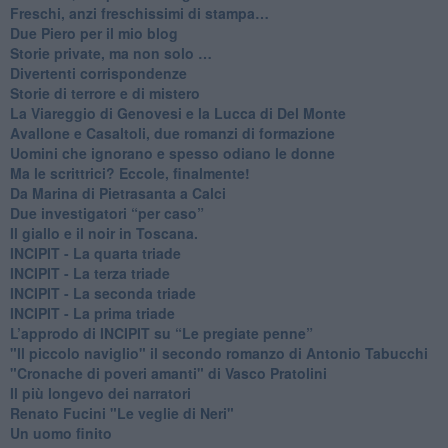
Freschi, anzi freschissimi di stampa…
​Due Piero per il mio blog
​Storie private, ma non solo …
Divertenti corrispondenze
Storie di terrore e di mistero
La Viareggio di Genovesi e la Lucca di Del Monte
Avallone e Casaltoli, due romanzi di formazione
​Uomini che ignorano e spesso odiano le donne
Ma le scrittrici? Eccole, finalmente!
Da Marina di Pietrasanta a Calci
​Due investigatori “per caso”
​Il giallo e il noir in Toscana.
INCIPIT - La quarta triade
INCIPIT - La terza triade
INCIPIT - La seconda triade
INCIPIT - La prima triade
L’approdo di INCIPIT su “Le pregiate penne”
​"Il piccolo naviglio" il secondo romanzo di Antonio Tabucchi
​"Cronache di poveri amanti" di Vasco Pratolini
​Il più longevo dei narratori
Renato Fucini "Le veglie di Neri"
Un uomo finito