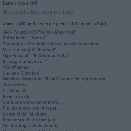
Basta cliccare
QUI
Ti potrebbe interessare anche:
Articoli dal Blog “Le pregiate penne” di Pierantonio Pardi
​Aldo Palazzeschi "Sorelle Materassi"
​Epifania dell’ “inetto”
Pinocchio e Sherlock Holmes, morti e resuscitati
​Marco Amerighi "Randagi"
Ugo Riccarelli "Il dolore perfetto"
​Il viaggio finisce qui ?
​Ciao Mamma
​Luciano Bianciardi
​Nicoletta Bernardini "Il caffè buono del dopoguerra
​Ottantanove
​L’ alchimista
Il seminarista
​C’era una volta cent’anni fa …
​Fin che morte non vi separi …
​Le radici dell’elleboro.
​Il racconto di una famiglia.
Un ‘Antologia rivoluzionaria