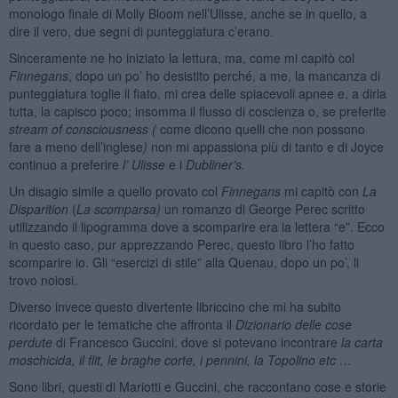
monologo finale di Molly Bloom nell’Ulisse, anche se in quello, a
dire il vero, due segni di punteggiatura c’erano.
Sinceramente ne ho iniziato la lettura, ma, come mi capitò col
Finnegans
, dopo un po’ ho desistito perché, a me, la mancanza di
punteggiatura toglie il fiato, mi crea delle spiacevoli apnee e, a dirla
tutta, la capisco poco; insomma il flusso di coscienza o, se preferite
stream of consciousness (
come dicono quelli che non possono
fare a meno dell’inglese
)
non mi appassiona più di tanto e di Joyce
continuo a preferire
l’ Ulisse
e i
Dubliner’s.
Un disagio simile a quello provato col
Finnegans
mi capitò con
La
Disparition
(
La scomparsa)
un romanzo di George Perec scritto
utilizzando il lipogramma dove a scomparire era la lettera “e”. Ecco
in questo caso, pur apprezzando Perec, questo libro l’ho fatto
scomparire io. Gli “esercizi di stile” alla Quenau, dopo un po’, li
trovo noiosi.
Diverso invece questo divertente libriccino che mi ha subito
ricordato per le tematiche che affronta il
Dizionario delle cose
perdute
di Francesco Guccini, dove si potevano incontrare
la carta
moschicida, il flit, le braghe corte, i pennini, la Topolino etc …
Sono libri, questi di Mariotti e Guccini, che raccontano cose e storie