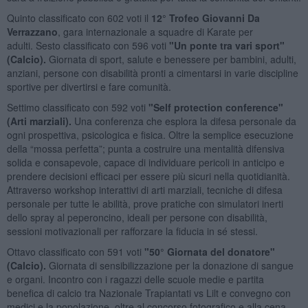
Quinto classificato con 602 voti il
12° Trofeo Giovanni Da
Verrazzano
, gara internazionale a squadre di Karate per
adulti. Sesto classificato con 596 voti
"Un ponte tra vari sport"
(Calcio).
Giornata di sport, salute e benessere per bambini, adulti,
anziani, persone con disabilità pronti a cimentarsi in varie discipline
sportive per divertirsi e fare comunità.
Settimo classificato con 592 voti
"Self protection conference"
(Arti marziali).
Una conferenza che esplora la difesa personale da
ogni prospettiva, psicologica e fisica. Oltre la semplice esecuzione
della “mossa perfetta”; punta a costruire una mentalità difensiva
solida e consapevole, capace di individuare pericoli in anticipo e
prendere decisioni efficaci per essere più sicuri nella quotidianità.
Attraverso workshop interattivi di arti marziali, tecniche di difesa
personale per tutte le abilità, prove pratiche con simulatori inerti
dello spray al peperoncino, ideali per persone con disabilità,
sessioni motivazionali per rafforzare la fiducia in sé stessi.
Ottavo classificato con 591 voti
"50° Giornata del donatore"
(Calcio).
Giornata di sensibilizzazione per la donazione di sangue
e organi. Incontro con i ragazzi delle scuole medie e partita
benefica di calcio tra Nazionale Trapiantati vs Lilt e convegno con
medici e la popolazione, oltre al concorso fotografico e alla cena