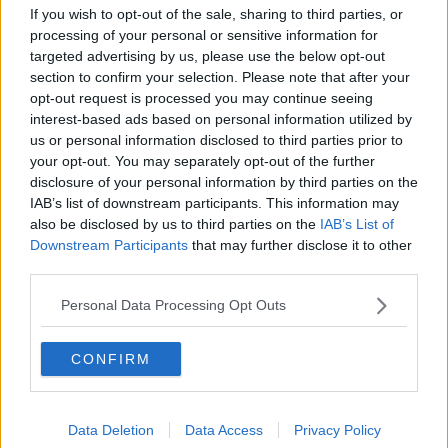
ristrutturazione di vari impianti di valore a partire dallo stadio di
If you wish to opt-out of the sale, sharing to third parties, or
atletica Ridolfi. Ricordo che il Coni forniva fondi per realizzare gli
processing of your personal or sensitive information for
impianti, poi però se ne è smantellata la capacità operativa ridotta
targeted advertising by us, please use the below opt-out
al 10%. Da governatore ho cercato di colmare un vuoto; abbiamo
section to confirm your selection. Please note that after your
messo 75 milioni per 234 Comuni in 5 anni, con contributi fino a
opt-out request is processed you may continue seeing
400mila euro che hanno stimolato ad avviare riqualificazioni di
interest-based ads based on personal information utilized by
impianti. In Toscana abbiamo 10.600 società sportive con 800
us or personal information disclosed to third parties prior to
impianti e altrettante società di gestione. Anche lo Stato può dare la
your opt-out. You may separately opt-out of the further
sua mano, penso al bando sport per le periferie. A Firenze
disclosure of your personal information by third parties on the
lavoriamo su San Bartolo a Cintoia per un offrire un impianto per il
IAB’s list of downstream participants. This information may
nuoto a una zona, l'Isolotto, che ha solo una piccola piscina. Infine,
also be disclosed by us to third parties on the
IAB’s List of
dobbiamo tutti ricordare che lo sport crea comunità, pensiamo solo
Downstream Participants
that may further disclose it to other
al volontariato che si muove attorno al mondo sportivo".
third parties.
Le società e i progetti premiati:
Personal Data Processing Opt Outs
Il primo classificato con 828 voti è il
Trofeo Coni Toscana,
un
torneo di scacchi aperto a tutti i ragazzi nati dal 2015 al 2011 che si
svolgerà in un’unica giornata lungo 6 turni di gioco con tempo di
CONFIRM
riflessione 20+10. I primi 4 classificati, comprendenti almeno una
ragazza, formeranno la Squadra Toscana che parteciperà alle
Finali Nazionali del Trofeo CONI 2025 che si terranno nella
Data Deletion
Data Access
Privacy Policy
sessione estiva. Secondo classificato con 777 voti
Oltre la rete: il