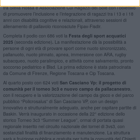
volley che unisce.
Si tratta di una proposta di progetto congiunta
tra Stella Rossa e Associazione Cui Ragazzi del Sole con l'obiettivo
di promuovere l’inclusione e l’integrazione di ragazzi tra i 13 e i 18
anni con disabilità cognitive e relazionali, attraverso sessioni di
allenamento di pallavolo riconosciute Fipav-Fisdir.
Completa il podio con 686 voti
la
Festa degli sport acquatici
2025
(seconda edizione)
.
La manifestazione dà la possibilità a
persone di ogni età di provare sport come nuoto sincronizzato,
pallanuoto, nuoto pinnato, apnea, immersione con ARA, rugby
subacqueo, nuoto paralimpico, e attività come salvamento, pronto
soccorso pediatrico e Blsd. La prima edizione è stata patrocinata
da Comune di Firenze, Regione Toscana e Cip Toscana.
Al quarto posto con 624 voti
San Casciano Vp: il progetto di
comunità per il torneo 3c3 e nuovo campo da pallacanestro
,
con il recupero e la valorizzazione del campo da gioco e del parco
pubblico “Policrosalus” di San Casciano VP, con un design
innovativo e strutturalmente adeguato, anche per ospitare partite di
Baskin. Verrà inaugurato in occasione della 22° edizione dello
storico Torneo 3c3 “Summer League”, ormai di portata quasi
regionale inserito nel circuito nazionale dei tornei di 3vs3, con
sostanziali finalità di finanziamento e manutenzione. La struttura
sarà a fruizione pubblica e gratuita per tutta la comunità del Chianti.