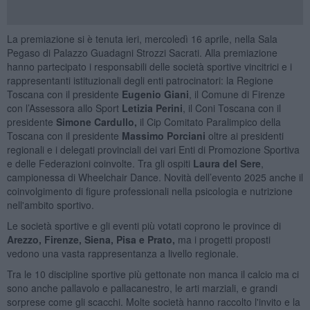
La premiazione si è tenuta ieri, mercoledì 16 aprile, nella Sala
Pegaso di Palazzo Guadagni Strozzi Sacrati. Alla premiazione
hanno partecipato i responsabili delle società sportive vincitrici e i
rappresentanti istituzionali degli enti patrocinatori: la Regione
Toscana con il presidente
Eugenio Giani
, il Comune di Firenze
con l’Assessora allo Sport
Letizia Perini
, il Coni Toscana con il
presidente
Simone Cardullo,
il Cip Comitato Paralimpico della
Toscana con il presidente
Massimo Porciani
oltre ai presidenti
regionali e i delegati provinciali dei vari Enti di Promozione Sportiva
e delle Federazioni coinvolte. Tra gli ospiti
Laura del Sere
,
campionessa di Wheelchair Dance. Novità dell’evento 2025 anche il
coinvolgimento di figure professionali nella psicologia e nutrizione
nell'ambito sportivo.
Le società sportive e gli eventi più votati coprono le province di
Arezzo, Firenze, Siena, Pisa e Prato,
ma i progetti proposti
vedono una vasta rappresentanza a livello regionale.
Tra le 10 discipline sportive più gettonate non manca il calcio ma ci
sono anche pallavolo e pallacanestro, le arti marziali, e grandi
sorprese come gli scacchi. Molte società hanno raccolto l'invito e la