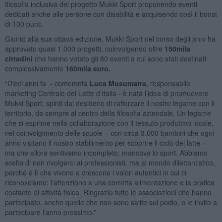
filosofia inclusiva del progetto Mukki Sport proponendo eventi
dedicati anche alle persone con disabilità e acquisendo così il boost
di 100 punti.
Giunto alla sua ottava edizione, Mukki Sport nel corso degli anni ha
approvato quasi 1.000 progetti, coinvolgendo oltre
150mila
cittadini
che hanno votato gli 80 eventi a cui sono stati destinati
complessivamente
160mila euro.
“Dieci anni fa - comemnta
Luca Musumarra
, responsabile
marketing Centrale del Latte d’Italia - è nata l’idea di promuovere
Mukki Sport, spinti dal desiderio di rafforzare il nostro legame con il
territorio, da sempre al centro della filosofia aziendale. Un legame
che si esprime nella collaborazione con il tessuto produttivo locale,
nel coinvolgimento delle scuole – con circa 3.000 bambini che ogni
anno visitano il nostro stabilimento per scoprire il ciclo del latte –
ma che allora sentivamo incompleto: mancava lo sport. Abbiamo
scelto di non rivolgerci ai professionisti, ma al mondo dilettantistico,
perché è lì che vivono e crescono i valori autentici in cui ci
riconosciamo: l’attenzione a una corretta alimentazione e la pratica
costante di attività fisica. Ringrazio tutte le associazioni che hanno
partecipato, anche quelle che non sono salite sul podio, e le invito a
partecipare l’anno prossimo.”