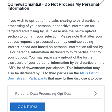
compiacimento per la saggezza del capo dello stato e offre la sua
QUInewsChianti.it -
Do Not Process My Personal
fiducia al nuovo governo.
Information
Le cose promesse in campagna elettorale dalla maggioranza sul
piano sociale per una tutela delle classi più povere, una volta
If you wish to opt-out of the sale, sharing to third parties, or
reperiti i fondi necessari, sono per noi condivisibili e auspicabili.
processing of your personal or sensitive information for
targeted advertising by us, please use the below opt-out
section to confirm your selection. Please note that after your
opt-out request is processed you may continue seeing
Contiamo anche su una politica che ponga al centro la persona
interest-based ads based on personal information utilized by
umana e la famiglia, con l'auspicio che si possa operare
us or personal information disclosed to third parties prior to
seriamente per lo sviluppo dei popoli, la pace e la giustizia convinto
your opt-out. You may separately opt-out of the further
che solo così si possono frenare le migrazioni illegali.
disclosure of your personal information by third parties on the
IAB’s list of downstream participants. This information may
Shalom
cerca altresì alleati "politici" per far crescere la cultura della
also be disclosed by us to third parties on the
IAB’s List of
laicità inclusiva rispettosa delle varie religioni e delle culture anche
Downstream Participants
that may further disclose it to other
negli ambiti pubblici e educativi, senza frapporre muri fra la
formazione delle nuove generazioni e la vita reale dei cittadini con
third parties.
le loro esigenze spirituali."
Personal Data Processing Opt Outs
Don Andrea Pio Cristiani
CONFIRM