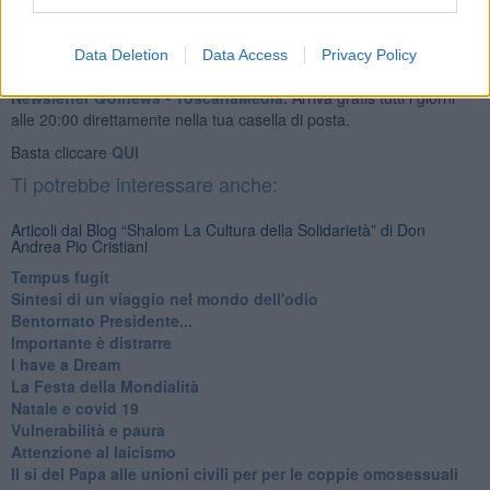
Data Deletion
Data Access
Privacy Policy
Se vuoi leggere le notizie principali della Toscana iscriviti alla
Newsletter QUInews - ToscanaMedia.
Arriva gratis tutti i giorni
alle 20:00 direttamente nella tua casella di posta.
Basta cliccare
QUI
Ti potrebbe interessare anche:
Articoli dal Blog “Shalom La Cultura della Solidarietà” di Don
Andrea Pio Cristiani
​Tempus fugit
​Sintesi di un viaggio nel mondo dell'odio
Bentornato Presidente...
Importante è distrarre
​I have a Dream
La Festa della Mondialità
Natale e covid 19
Vulnerabilità e paura
Attenzione al laicismo
Il si del Papa alle unioni civili per per le coppie omosessuali