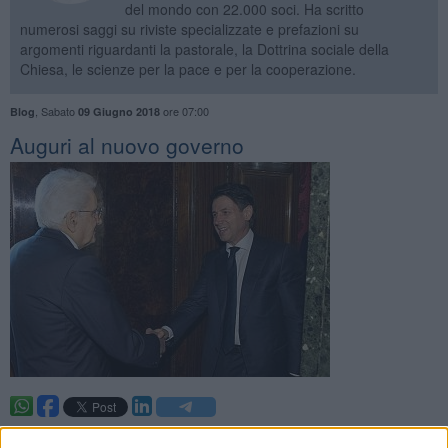
del mondo con 22.000 soci. Ha scritto
numerosi saggi su riviste specializzate e prefazioni su
argomenti riguardanti la pastorale, la Dottrina sociale della
Chiesa, le scienze per la pace e per la cooperazione.
,
Sabato
ore 07:00
Blog
09 Giugno 2018
Auguri al nuovo governo
. —
Shalom
, nel pieno rispetto della democrazia, esprime il proprio