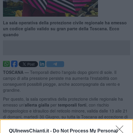
La sala operativa della protezione civile regionale ha emesso
un codice giallo valido su gran parte della Toscana. Ecco
quando
TOSCANA —
Temporali dietro l'angolo dopo giorni di sole. Il
campo di alta pressione persiste ma aumenta l'instabilità con
conseguenti possibili piogge, anche accompagnate da vento e
grandine.
Per questo, la sala operativa della protezione civile regionale ha
emesso un'
allerta gialla
per
temporali forti
, con rischio
idrogeologico e idraulico del reticolo minore, valida dalle 13 alle 21
di domani, martedì 30 Giugno, su tutta la Toscana ad eccezione di
costa e arcipelago.
QUInewsChianti.it -
Do Not Process My Personal