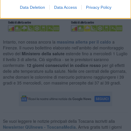
Data Deletion
Data Access
Privacy Policy
Intanto, non cessa ancora la
massima allerta per il caldo
a
Firenze. Il nuovo bollettino elaborato nell'ambito del monitoraggio
estivo del
Ministero della salute
estende fino a mercoledì 1 Luglio
il livello 3 di allerta. Ciò significa - se le previsioni saranno
confermate-
12 giorni consecutivi in codice rosso
per gli effetti
delle alte temperature sulla salute. Nelle ore centrali delle giornata,
anche domani le colonnine di mercurio potranno raggiungere i 39
gradi e 35 mercoledì, con massime percepite dai 37 ai 39 gradi.
Se vuoi leggere le notizie principali della Toscana iscriviti alla
Newsletter QUInews - ToscanaMedia.
Arriva gratis tutti i giorni