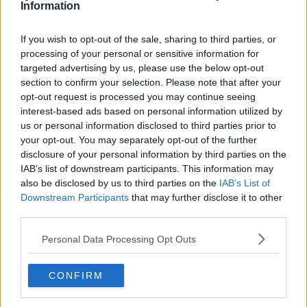
Information
Le previsioni meteo indicano già dal pomeriggio e dalla serata di
If you wish to opt-out of the sale, sharing to third parties, or
oggi, possibili temporali sulle zone interne, in particolare sui rilievi di
processing of your personal or sensitive information for
nord-ovest e tra le province di Arezzo, Firenze, Siena e Grosseto.
targeted advertising by us, please use the below opt-out
section to confirm your selection. Please note that after your
Domani, martedì, possibili temporali nel pomeriggio e nella prima
opt-out request is processed you may continue seeing
parte della serata sulle zone interne, associati a colpi di vento e
interest-based ads based on personal information utilized by
grandinate.
us or personal information disclosed to third parties prior to
your opt-out. You may separately opt-out of the further
disclosure of your personal information by third parties on the
IAB’s list of downstream participants. This information may
also be disclosed by us to third parties on the
IAB’s List of
Downstream Participants
that may further disclose it to other
third parties.
Personal Data Processing Opt Outs
CONFIRM