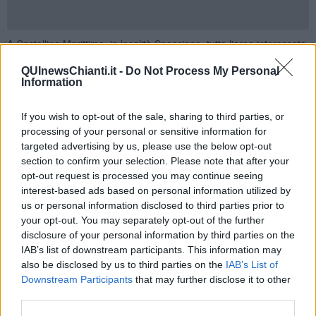
A Castellina Marittima, in località Spacciano, tutta l'area interessata
dalle fiamme è sorvolata da altri tre elicotteri e da un canadair
QUInewsChianti.it -
Do Not Process My Personal
mentre da terra stanno operando ancora vigili del fuoco, personale
Information
Aib e volontari. Nelle vicinanze del fronte di fuoco ci sono anche
alcune abitazioni.
If you wish to opt-out of the sale, sharing to third parties, or
A Rispescia, frazione di Grosseto, sono andati in fumo tre ettari di
processing of your personal or sensitive information for
bosco, oliveti e frutteti. Anche in questo caso sono intervenuti i vigili
targeted advertising by us, please use the below opt-out
del fuoco con un elicottero, personale Aib e volontari.
section to confirm your selection. Please note that after your
opt-out request is processed you may continue seeing
interest-based ads based on personal information utilized by
us or personal information disclosed to third parties prior to
your opt-out. You may separately opt-out of the further
disclosure of your personal information by third parties on the
Se vuoi leggere le notizie principali della Toscana iscriviti alla
IAB’s list of downstream participants. This information may
Newsletter QUInews - ToscanaMedia.
Arriva gratis tutti i giorni
also be disclosed by us to third parties on the
IAB’s List of
alle 20:00 direttamente nella tua casella di posta.
Downstream Participants
that may further disclose it to other
Basta cliccare
QUI
third parties.