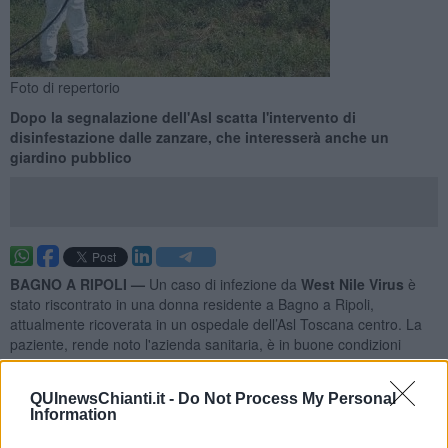
Foto di repertorio
Dopo la segnalazione dell'Asl scatta l'intervento di
disinfestazione dalle zanzare, che interesserà anche un
giardino pubblico
BAGNO A RIPOLI —
Un caso di infezione da
West Nile Virus
è
stato riscontrato in una donna residente a Bagno a Ripoli,
attualmente ricoverata in un ospedale dell’Asl Toscana centro. La
paziente, rende noto l'azienda sanitaria, è in buone condizioni
cliniche.
L’infezione, ricorda L'Asl,
non si trasmette da persona a persona
QUInewsChianti.it -
Do Not Process My Personal
e decorre in maniera asintomatica nella maggior parte dei casi. Il
Information
20% dei pazienti presenta una sindrome simil-influenzale, mentre