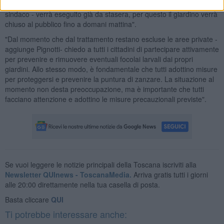
il
giardino pubblico
di via Dante Alighieri. "Il trattamento - spiega il
sindaco - verrà eseguito già da stasera, per questo il giardino verrà
chiuso al pubblico fino a domani mattina".
"Dal momento che dal trattamento restano escluse le aree private -
aggiunge Pignotti- chiedo a tutti i cittadini di partecipare attivamente
per prevenire e rimuovere eventuali focolai larvali dai propri
giardini. Allo stesso modo, è fondamentale che tutti adottino misure
per proteggersi e prevenire la puntura di zanzare. La situazione al
momento non desta preoccupazione, ma è importante che tutti
facciano attenzione e adottino le misure precauzionali previste".
Se vuoi leggere le notizie principali della Toscana iscriviti alla
Newsletter QUInews - ToscanaMedia.
Arriva gratis tutti i giorni
alle 20:00 direttamente nella tua casella di posta.
Basta cliccare
QUI
Ti potrebbe interessare anche: