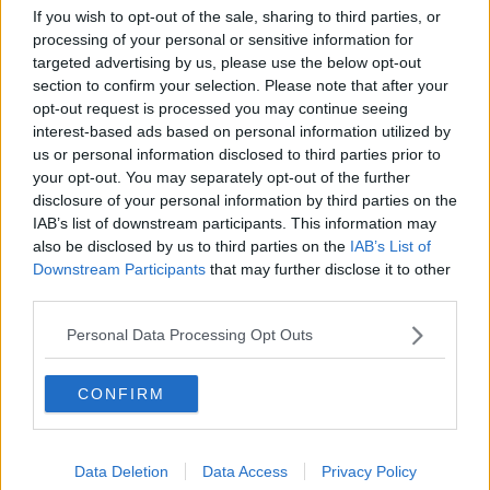
molto raramente (meno dell’1% dei casi) si possono sviluppare
If you wish to opt-out of the sale, sharing to third parties, or
complicanze neurologiche. L’infezione è trasmessa all'uomo tramite
processing of your personal or sensitive information for
la puntura della zanzara comune (“
Culex pipiens
”) solo se nella
targeted advertising by us, please use the below opt-out
stessa è presente il virus.
section to confirm your selection. Please note that after your
opt-out request is processed you may continue seeing
interest-based ads based on personal information utilized by
us or personal information disclosed to third parties prior to
L'Asl spiega che sono stati avviati gli interventi previsti dai piani
your opt-out. You may separately opt-out of the further
nazionali e regionali di prevenzione, delle arbovirosi adottando le
disclosure of your personal information by third parties on the
misure precauzionali per prevenire la trasmissione dell’infezione.
IAB’s list of downstream participants. This information may
Tra questi ci sono gli interventi di disinfestazione contro le forme
also be disclosed by us to third parties on the
IAB’s List of
adulte di zanzara comune nei siti ritenuti più sensibili (ospedale,
Downstream Participants
that may further disclose it to other
aree ricreative, parchi pubblici, ecc.) con l’obiettivo di ridurre
third parties.
drasticamente la presenza di tali vettori.
Personal Data Processing Opt Outs
"Il primo pensiero - scrive il sindaco
Francesco Pignotti
- va alla
persona contagiata, con l'auspicio che si rimetta quanto prima"
CONFIRM
"Appena appresa la notizia del caso di infezione - prosegue il
sindaco- mi sono immediatamente attivato per chiedere a Plures
Alia di effettuare subito la
bonifica
delle aree interessate".
Data Deletion
Data Access
Privacy Policy
In ottica precauzionale, gli interventi interesseranno anche