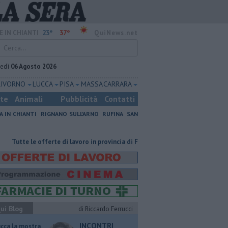
23°
37°
E IN CHIANTI
QuiNews.net
vedì
06 Agosto 2026
LIVORNO
LUCCA
PISA
MASSA CARRARA
ste
Animali
Pubblicità
Contatti
A IN CHIANTI
RIGNANO SULL'ARNO
RUFINA
SAN
e offerte di lavoro in provincia di Firenze
L'odore degli incendi in Franc
ui Blog
di Riccardo Ferrucci
INCONTRI
ucca la mostra