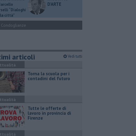
D'ARTE
Marcello
selli “Dialoghi
la città"
Condoglianze
imi articoli
Vedi tutti
ttualità
Torna la scuola per i
contadini del futuro
ttualità
​Tutte le offerte di
lavoro in provincia di
Firenze
ttualità