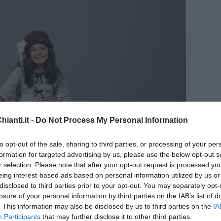
ianti.it -
Do Not Process My Personal Information
to opt-out of the sale, sharing to third parties, or processing of your per
formation for targeted advertising by us, please use the below opt-out s
r selection. Please note that after your opt-out request is processed y
eing interest-based ads based on personal information utilized by us or
Personaggi e interpreti
disclosed to third parties prior to your opt-out. You may separately opt-
losure of your personal information by third parties on the IAB’s list of
 qualcuno che non è convinto e decide di indagare. La giovane
. This information may also be disclosed by us to third parties on the
IA
izi
per scoprire chi sia il vero artefice delle scandalose lettere
Participants
that may further disclose it to other third parties.
a di Little Hampton.