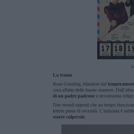
L
La trama
Rose Gooding, irlandese dal
temperamento
cura affatto delle buone maniere. Dall’altr
di un padre padrone
e devotissima religi
Due mondi opposti che un tempo riuscivano
lettere piene di oscenità. L’indiziata è sub
essere colpevole
.