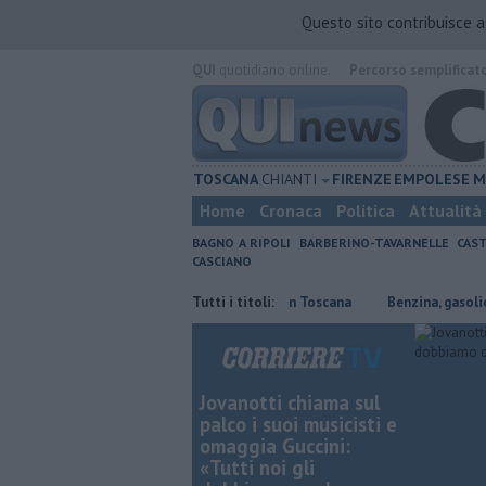
Questo sito contribuisce 
QUI
quotidiano online.
Percorso semplificat
TOSCANA
CHIANTI
FIRENZE
EMPOLESE
M
Home
Cronaca
Politica
Attualità
BAGNO A RIPOLI
BARBERINO-TAVARNELLE
CAST
CASCIANO
gli incendi in Francia arriva fino in Toscana
Tutti i titoli:
​Benzina, gasolio, gpl, ecco
Jovanotti chiama sul
palco i suoi musicisti e
omaggia Guccini:
«Tutti noi gli