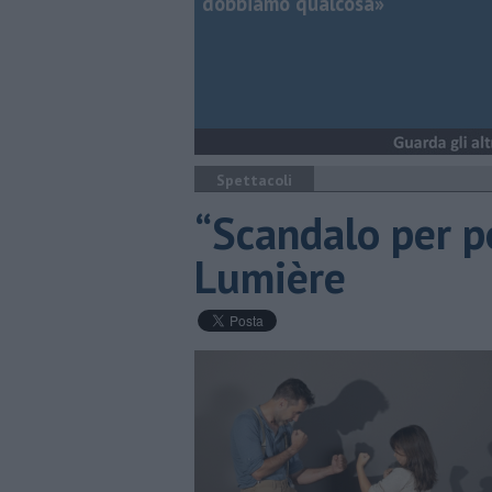
dobbiamo qualcosa»
Spettacoli
“Scandalo per po
Lumière