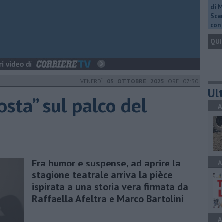
di 
Scar
con 
QUI
VENERDÌ
03 OTTOBRE 2025
ORE 07:30
Ult
sta” sul palco del
A
Fra humor e suspense, ad aprire la
A
stagione teatrale arriva la pièce
ispirata a una storia vera firmata da
Raffaella Afeltra e Marco Bartolini
A