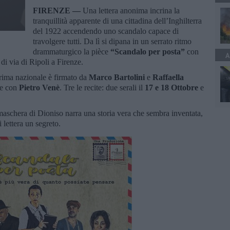
FIRENZE —
Una lettera anonima incrina la
tranquillità apparente di una cittadina dell’Inghilterra
del 1922 accendendo uno scandalo capace di
travolgere tutti. Da lì si dipana in un serrato ritmo
drammaturgico la pièce
“Scandalo per posta”
con
A
di via di Ripoli a Firenze.
prima nazionale è firmato da
Marco Bartolini
e
Raffaella
me con
Pietro Venè
. Tre le recite: due serali il
17 e 18 Ottobre
e
aschera di Dioniso narra una storia vera che sembra inventata,
lettera un segreto.