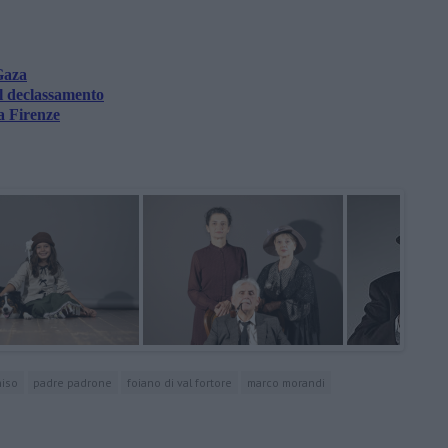
Gaza
il declassamento
a Firenze
niso
padre padrone
foiano di val fortore
marco morandi