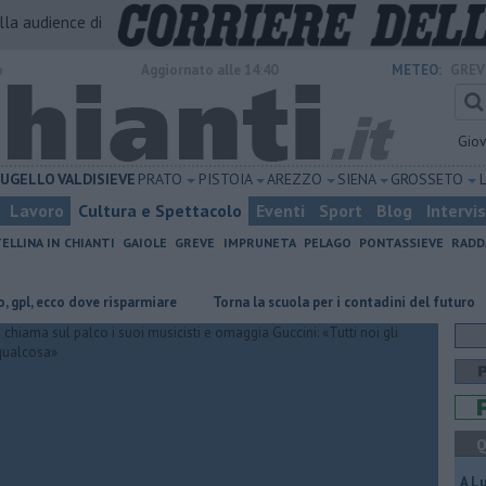
alla audience di
o
Aggiornato alle 14:40
METEO:
GREV
Gio
UGELLO
VALDISIEVE
PRATO
PISTOIA
AREZZO
SIENA
GROSSETO
Lavoro
Cultura e Spettacolo
Eventi
Sport
Blog
Intervi
ELLINA IN CHIANTI
GAIOLE
GREVE
IMPRUNETA
PELAGO
PONTASSIEVE
RADD
 dove risparmiare
Torna la scuola per i contadini del futuro
​Tutte l
Q
A L