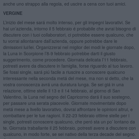
anche uno strappo alla regola, ed uscire a cena con tuoi amici.
VERGINE
L’inizio del mese sará molto intenso, per gli impegni lavorativi. Se
hai un’azienda, intorno il 5 febbraio é probabile che avrai bisogno di
discutere con i tuoi collaboratori, ci potrebbe essere qualcuno, che
tu vorrai allontanare dall’azienda, oppure potrebbe dare le
dimissioni lui/lei. Organizzerai nel miglior dei modi le giornate dopo,
la Luna in Scorpione l’8-9 febbraio potrebbe darti il giusto
suggerimento, come procedere. Giornata delicata l’11 febbraio,
potresti avere da discutere in famiglia, forse riguardo al tuo lavoro.
Se fossi single, sará piú facile a riuscire a conoscere qualcuno
interessante nella seconda metá del mese, ma non si detto, che la
vostra conoscenza avrá una duratura lunga. Se sei giá in una
relazione, ottime stelle il 13 e il 14 febbraio, al giorno di San
Valentino, la Luna nel segno del Capricorno dará il suo sostegno,
per passare una serata piacevole. Giornate movimentate dopo
metá mese a livello lavorativo, dovrai affrontare le opinioni altrui, e
combattare per le tue ragioni. Il 22-23 febbraio ottime stelle per i
single, potresti conoscere qualcuno, che peró sta un po’ lontano da
te. Giornata traballante il 25 febbraio, potresti avere a discutere con
qualcuno, in modo forte, se sei nativo della terza decade del segno.