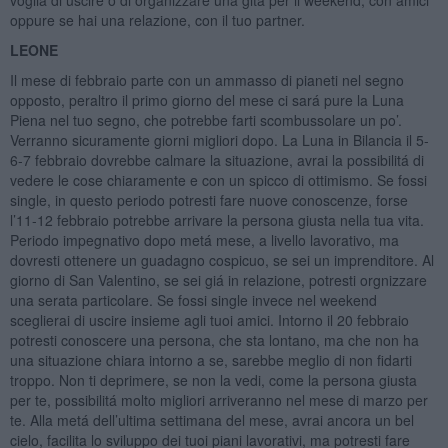
oppure se hai una relazione, con il tuo partner.
LEONE
Il mese di febbraio parte con un ammasso di pianeti nel segno
opposto, peraltro il primo giorno del mese ci sará pure la Luna
Piena nel tuo segno, che potrebbe farti scombussolare un po’.
Verranno sicuramente giorni migliori dopo. La Luna in Bilancia il 5-
6-7 febbraio dovrebbe calmare la situazione, avrai la possibilitá di
vedere le cose chiaramente e con un spicco di ottimismo. Se fossi
single, in questo periodo potresti fare nuove conoscenze, forse
l’11-12 febbraio potrebbe arrivare la persona giusta nella tua vita.
Periodo impegnativo dopo metá mese, a livello lavorativo, ma
dovresti ottenere un guadagno cospicuo, se sei un imprenditore. Al
giorno di San Valentino, se sei giá in relazione, potresti orgnizzare
una serata particolare. Se fossi single invece nel weekend
sceglierai di uscire insieme agli tuoi amici. Intorno il 20 febbraio
potresti conoscere una persona, che sta lontano, ma che non ha
una situazione chiara intorno a se, sarebbe meglio di non fidarti
troppo. Non ti deprimere, se non la vedi, come la persona giusta
per te, possibilitá molto migliori arriveranno nel mese di marzo per
te. Alla metá dell’ultima settimana del mese, avrai ancora un bel
cielo, facilita lo sviluppo dei tuoi piani lavorativi, ma potresti fare