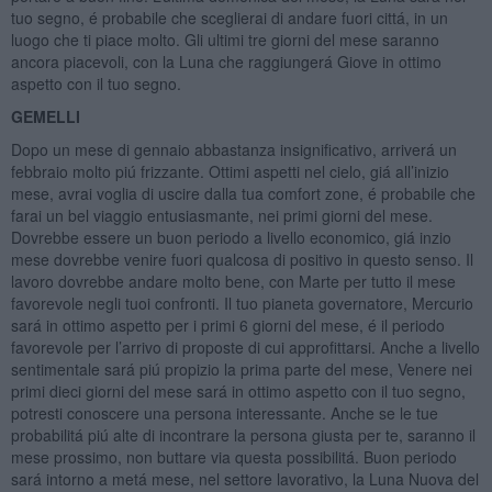
tuo segno, é probabile che sceglierai di andare fuori cittá, in un
luogo che ti piace molto. Gli ultimi tre giorni del mese saranno
ancora piacevoli, con la Luna che raggiungerá Giove in ottimo
aspetto con il tuo segno.
GEMELLI
Dopo un mese di gennaio abbastanza insignificativo, arriverá un
febbraio molto piú frizzante. Ottimi aspetti nel cielo, giá all’inizio
mese, avrai voglia di uscire dalla tua comfort zone, é probabile che
farai un bel viaggio entusiasmante, nei primi giorni del mese.
Dovrebbe essere un buon periodo a livello economico, giá inzio
mese dovrebbe venire fuori qualcosa di positivo in questo senso. Il
lavoro dovrebbe andare molto bene, con Marte per tutto il mese
favorevole negli tuoi confronti. Il tuo pianeta governatore, Mercurio
sará in ottimo aspetto per i primi 6 giorni del mese, é il periodo
favorevole per l’arrivo di proposte di cui approfittarsi. Anche a livello
sentimentale sará piú propizio la prima parte del mese, Venere nei
primi dieci giorni del mese sará in ottimo aspetto con il tuo segno,
potresti conoscere una persona interessante. Anche se le tue
probabilitá piú alte di incontrare la persona giusta per te, saranno il
mese prossimo, non buttare via questa possibilitá. Buon periodo
sará intorno a metá mese, nel settore lavorativo, la Luna Nuova del