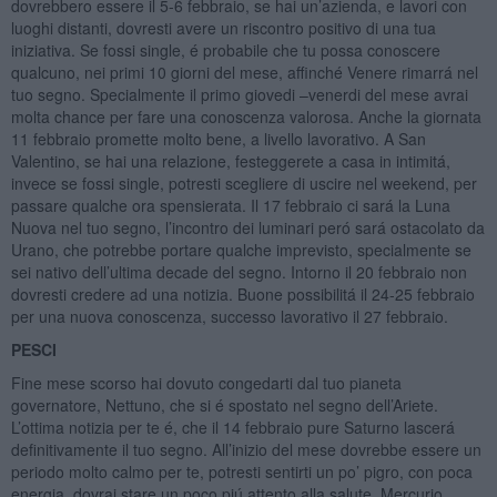
dovrebbero essere il 5-6 febbraio, se hai un’azienda, e lavori con
luoghi distanti, dovresti avere un riscontro positivo di una tua
iniziativa. Se fossi single, é probabile che tu possa conoscere
qualcuno, nei primi 10 giorni del mese, affinché Venere rimarrá nel
tuo segno. Specialmente il primo giovedi –venerdi del mese avrai
molta chance per fare una conoscenza valorosa. Anche la giornata
11 febbraio promette molto bene, a livello lavorativo. A San
Valentino, se hai una relazione, festeggerete a casa in intimitá,
invece se fossi single, potresti scegliere di uscire nel weekend, per
passare qualche ora spensierata. Il 17 febbraio ci sará la Luna
Nuova nel tuo segno, l’incontro dei luminari peró sará ostacolato da
Urano, che potrebbe portare qualche imprevisto, specialmente se
sei nativo dell’ultima decade del segno. Intorno il 20 febbraio non
dovresti credere ad una notizia. Buone possibilitá il 24-25 febbraio
per una nuova conoscenza, successo lavorativo il 27 febbraio.
PESCI
Fine mese scorso hai dovuto congedarti dal tuo pianeta
governatore, Nettuno, che si é spostato nel segno dell’Ariete.
L’ottima notizia per te é, che il 14 febbraio pure Saturno lascerá
definitivamente il tuo segno. All’inizio del mese dovrebbe essere un
periodo molto calmo per te, potresti sentirti un po’ pigro, con poca
energia, dovrai stare un poco piú attento alla salute. Mercurio