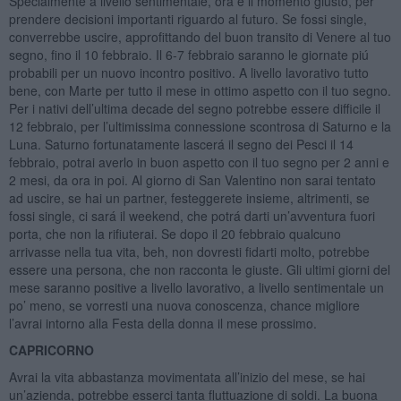
Specialmente a livello sentimentale, ora é il momento giusto, per
prendere decisioni importanti riguardo al futuro. Se fossi single,
converrebbe uscire, approfittando del buon transito di Venere al tuo
segno, fino il 10 febbraio. Il 6-7 febbraio saranno le giornate piú
probabili per un nuovo incontro positivo. A livello lavorativo tutto
bene, con Marte per tutto il mese in ottimo aspetto con il tuo segno.
Per i nativi dell’ultima decade del segno potrebbe essere difficile il
12 febbraio, per l’ultimissima connessione scontrosa di Saturno e la
Luna. Saturno fortunatamente lascerá il segno dei Pesci il 14
febbraio, potrai averlo in buon aspetto con il tuo segno per 2 anni e
2 mesi, da ora in poi. Al giorno di San Valentino non sarai tentato
ad uscire, se hai un partner, festeggerete insieme, altrimenti, se
fossi single, ci sará il weekend, che potrá darti un’avventura fuori
porta, che non la rifiuterai. Se dopo il 20 febbraio qualcuno
arrivasse nella tua vita, beh, non dovresti fidarti molto, potrebbe
essere una persona, che non racconta le giuste. Gli ultimi giorni del
mese saranno positive a livello lavorativo, a livello sentimentale un
po’ meno, se vorresti una nuova conoscenza, chance migliore
l’avrai intorno alla Festa della donna il mese prossimo.
CAPRICORNO
Avrai la vita abbastanza movimentata all’inizio del mese, se hai
un’azienda, potrebbe esserci tanta fluttuazione di soldi. La buona