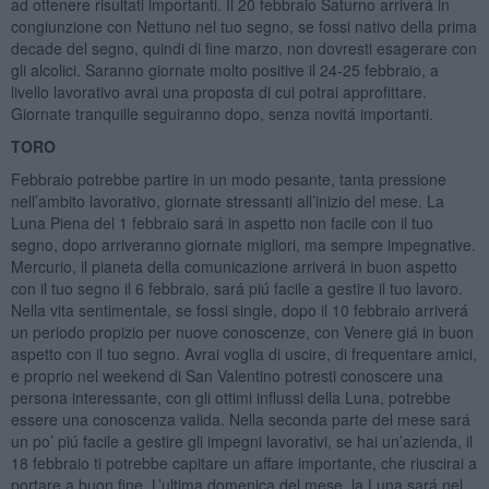
ad ottenere risultati importanti. Il 20 febbraio Saturno arriverá in
congiunzione con Nettuno nel tuo segno, se fossi nativo della prima
decade del segno, quindi di fine marzo, non dovresti esagerare con
gli alcolici. Saranno giornate molto positive il 24-25 febbraio, a
livello lavorativo avrai una proposta di cui potrai approfittare.
Giornate tranquille seguiranno dopo, senza novitá importanti.
TORO
Febbraio potrebbe partire in un modo pesante, tanta pressione
nell’ambito lavorativo, giornate stressanti all’inizio del mese. La
Luna Piena del 1 febbraio sará in aspetto non facile con il tuo
segno, dopo arriveranno giornate migliori, ma sempre impegnative.
Mercurio, il pianeta della comunicazione arriverá in buon aspetto
con il tuo segno il 6 febbraio, sará piú facile a gestire il tuo lavoro.
Nella vita sentimentale, se fossi single, dopo il 10 febbraio arriverá
un periodo propizio per nuove conoscenze, con Venere giá in buon
aspetto con il tuo segno. Avrai voglia di uscire, di frequentare amici,
e proprio nel weekend di San Valentino potresti conoscere una
persona interessante, con gli ottimi influssi della Luna, potrebbe
essere una conoscenza valida. Nella seconda parte del mese sará
un po’ piú facile a gestire gli impegni lavorativi, se hai un’azienda, il
18 febbraio ti potrebbe capitare un affare importante, che riuscirai a
portare a buon fine. L’ultima domenica del mese, la Luna sará nel