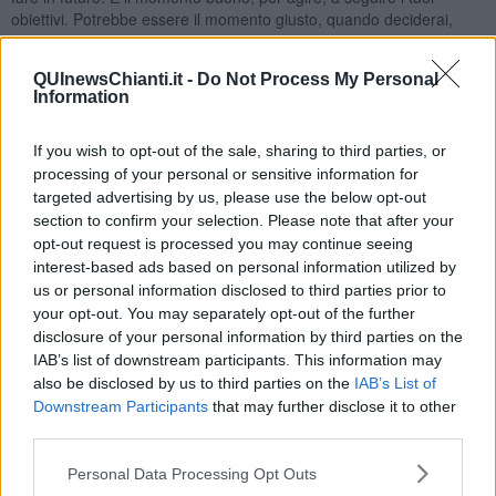
obiettivi. Potrebbe essere il momento giusto, quando deciderai,
cosa vorrai fare con la tua relazione sentimentale, a darla
l’importanza che merita. Tante coppie potrebbero anche pensare
QUInewsChianti.it -
Do Not Process My Personal
ad un eventuale figlio, per fare una famiglia. Comunque, la vita
Information
sentimentale occuperá il posto principale nei tuoi pensieri,
specialmente nella prima parte del mese. Il giorno di San Valentino,
se sei giá in una relazione, potresti decidere di passare la serata a
If you wish to opt-out of the sale, sharing to third parties, or
casa, alla lume di candela, se fossi single, non esiterai a
processing of your personal or sensitive information for
confermare una richiesta di uscita da qualcuno, una cenetta in
targeted advertising by us, please use the below opt-out
vicinanza. Una grande decisione prenderai dopo metá mese, a
section to confirm your selection. Please note that after your
livello sentimentale. A livello lavorativo dovrebbe essere un periodo
opt-out request is processed you may continue seeing
proficuo, con Marte per tutto il mese in buon aspetto. Eventuali
interest-based ads based on personal information utilized by
problemi, noie o litigi potresti avere il 20-21 febbraio, ma non di
us or personal information disclosed to third parties prior to
importanza primaria. Alla metá dell’ultima settimana del mese,
your opt-out. You may separately opt-out of the further
ottimo cielo per te, la Luna in Gemelli sará in buona connessione
disclosure of your personal information by third parties on the
con il tuo segno e con altri pianeti. Gli ultimi due giorni del mese
IAB’s list of downstream participants. This information may
potrebbe venire fuori qualcosa di importante a livello lavorativo.
also be disclosed by us to third parties on the
IAB’s List of
SCORPIONE
Downstream Participants
that may further disclose it to other
third parties.
Noioso inizio mese, al primo giorno di febbraio ci sará la Luna
Piena in aspetto per niente gradevole nei tuoi confronti, potresti
Personal Data Processing Opt Outs
sentirti un pochino stressato. Giorni dopo ci sará un miglioramento,