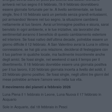
arriverá nel tuo segno il 6 febbraio, l’8-9 febbraio dovrebbero
essere giornate fortunate per te. A livello sentimentale, se fossi
single, fino il 10 febbraio sará un periodo senza grandi entusiasmi,
poi arrivandoci Venere nel tuo segno, la situazione cambierá
nettamente al tuo favore. Avrai un’immagine positiva e sicura, sarai
benvisto in ogni ambiente, e le tue iniziative, sia lavorativi che
sentimentali avranno il beneficio di questo cambiamento esteriore
ed interiore. Se fossi nativo dell’ultima decade, potrebbe essere un
giorno difficile il 12 febbraio. A San Valentino avrai la Luna in ottima
connessione, se hai giá una relazione, deciderai di festeggiare con
il tuo partner in qualche locale, ma facilmente incontrerete anche
degli amici. Se fossi single, nel weekend ci sará il tempo per il
divertimento. Il 18 febbraio dovrebbe essere una giornata positiva
per il tuo lavoro, il 20 febbraio giornata incerta a livello dei soldi, il
23 febbraio giorno positivo. Se fossi single, negli ultimi tre giorni del
mese potrebbe arrivare l’amore vero nella tua vita.
Il movimento dei pianeti a febbraio 2026
Luna Piena il 1 febbraio in Leone, Luna Nuova il 17 febbraio in
Acquario
Sole in Acquario, dal 18 febbraio in Pesci