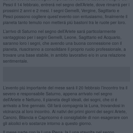
Pesci il 14 febbraio, entrerá nel segno dell’Ariete, dove rimarrá per i
prossimi 2 anni e 2 mesi. I segni Gemelli, Vergine, Sagittario e
Pesci possono cogliere quest’evento con entusiasmo, finalmente il
pianeta tanto temuto non metterá piú bastoni tra le ruote per loro.
L’arrivo di Saturno nel segno dell’Ariete sará particolarmente
vantaggioso per i segni Gemelli, Leone, Sagittario ed Acquario,
saranno loro i segni, che avendo una buona connessione con il
pianeta, riusciranno a consolidare il proprio ruolo professionale, a
trovare una base stabile, in ambito lavorativo e/o in una relazione
sentimentale.
L’evento piú importante del mese sará il 20 febbraio l’incontro tra il
severo e responsabile Saturno, appena arrivato nel segno
dell’Ariete e Nettuno, il pianeta degli ideali, dei sogni, che ci é
arrivato a fine gennaio. Gli fará compagnia la Luna, trovandosi in
vicinanza al loro incontro. Ai nativi dei primi giorni dei segni Ariete,
Cancro, Bilancia e Capricorno é consigliabile di non esagerare con
gli alcolici e/o sostanze intorno a questo giorno.
Il mese parte con la Luna Piena, la Luna stavolta nel segno