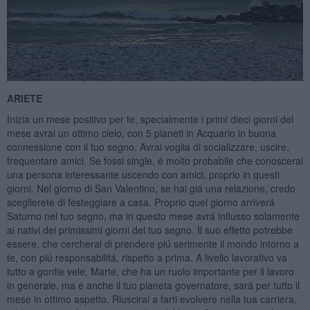
ARIETE
Inizia un mese positivo per te, specialmente i primi dieci giorni del
mese avrai un ottimo cielo, con 5 pianeti in Acquario in buona
connessione con il tuo segno. Avrai voglia di socializzare, uscire,
frequentare amici. Se fossi single, é molto probabile che conoscerai
una persona interessante uscendo con amici, proprio in questi
giorni. Nel giorno di San Valentino, se hai giá una relazione, credo
sceglierete di festeggiare a casa. Proprio quel giorno arriverá
Saturno nel tuo segno, ma in questo mese avrá influsso solamente
ai nativi dei primissimi giorni del tuo segno. Il suo effetto potrebbe
essere, che cercherai di prendere piú serimente il mondo intorno a
te, con piú responsabilitá, rispetto a prima. A livello lavorativo va
tutto a gonfie vele, Marte, che ha un ruolo importante per il lavoro
in generale, ma é anche il tuo pianeta governatore, sará per tutto il
mese in ottimo aspetto. Riuscirai a farti evolvere nella tua carriera,