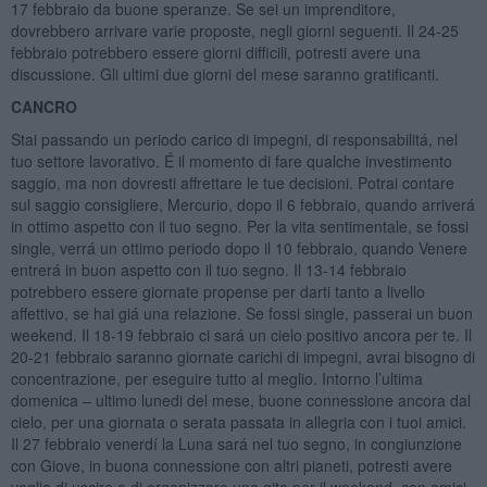
17 febbraio da buone speranze. Se sei un imprenditore,
dovrebbero arrivare varie proposte, negli giorni seguenti. Il 24-25
febbraio potrebbero essere giorni difficili, potresti avere una
discussione. Gli ultimi due giorni del mese saranno gratificanti.
CANCRO
Stai passando un periodo carico di impegni, di responsabilitá, nel
tuo settore lavorativo. É il momento di fare qualche investimento
saggio, ma non dovresti affrettare le tue decisioni. Potrai contare
sul saggio consigliere, Mercurio, dopo il 6 febbraio, quando arriverá
in ottimo aspetto con il tuo segno. Per la vita sentimentale, se fossi
single, verrá un ottimo periodo dopo il 10 febbraio, quando Venere
entrerá in buon aspetto con il tuo segno. Il 13-14 febbraio
potrebbero essere giornate propense per darti tanto a livello
affettivo, se hai giá una relazione. Se fossi single, passerai un buon
weekend. Il 18-19 febbraio ci sará un cielo positivo ancora per te. Il
20-21 febbraio saranno giornate carichi di impegni, avrai bisogno di
concentrazione, per eseguire tutto al meglio. Intorno l’ultima
domenica – ultimo lunedi del mese, buone connessione ancora dal
cielo, per una giornata o serata passata in allegria con i tuoi amici.
Il 27 febbraio venerdí la Luna sará nel tuo segno, in congiunzione
con Giove, in buona connessione con altri pianeti, potresti avere
voglia di uscire o di organizzare una gita per il weekend, con amici