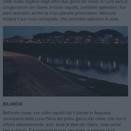
Cielo molto migliore negli ultimi due giorni del mese, la Luna sará in
congiunzione con Giove, in buon aspetto, potrebbe agevolare i tuo
piani lavorativi, anche se il tuo pianeta governatore, Mercurio
inizierá il suo moto retrogrado, che potrebbe rallentare le cose.
BILANCIA
Bell’inizio mese, con ottimi aspetti dai 5 pianeti in Acquario,
nonostante della Luna Piena del primo giorno del mese, che non ti
influirá assolutamente, anzi, avrai le idee piú chiare, cosa vorrai
fare in futuro. É il momento buono, per agire, a seguire i tuoi