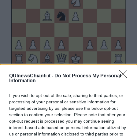
Il Nero muove. Qual è la migliore?
QUInewsChianti.it -
Do Not Process My Personal
… Dg4 ! (La risposta del Nero che mette il Bianco in difficoltà)
Information
5) Cxf7 ? (toglie il Cavallo dalla presa della Regina e minaccia la
If you wish to opt-out of the sale, sharing to third parties, or
Torre ma cade fino in fondo nella trappola)
processing of your personal or sensitive information for
…Dxg2
targeted advertising by us, please use the below opt-out
6) Tf1 (forzata) Dxe4 +
section to confirm your selection. Please note that after your
opt-out request is processed you may continue seeing
7) Ae2 (per non perdere la Donna) Cxf3 ± matto ! (sfruttando
interest-based ads based on personal information utilized by
l’inchiodatura dell’Alfiere:
matto affogato
, il Re non ha case libere
us or personal information disclosed to third parties prior to
intorno a sé).