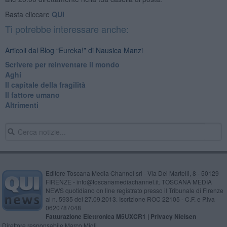
Basta cliccare
QUI
Ti potrebbe interessare anche:
Articoli dal Blog “Eureka!” di Nausica Manzi
​Scrivere per reinventare il mondo
Aghi
Il capitale della fragilità
Il fattore umano
Altrimenti
Editore Toscana Media Channel srl - Via Dei Martelli, 8 - 50129
FIRENZE - info@toscanamediachannel.it. TOSCANA MEDIA
NEWS quotidiano on line registrato presso il Tribunale di Firenze
al n. 5935 del 27.09.2013. Iscrizione ROC 22105 - C.F. e P.Iva
0620787048
Fatturazione Elettronica M5UXCR1 |
Privacy Nielsen
Direttore responsabile Marco Migli