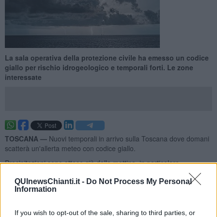
La sala operativa della protezione civile ha emesso un codice
giallo per rischio idrogeologico e temporali forti. Le zone
interessate
TOSCANA —
Nuovi temporali in arrivo sulla Toscana dove domani
scatterà un'allerta meteo con codice giallo.
Precipitazioni sono attese già dalla mattina, in particolare
sull'Arcipelago e sulle zone costiere e occidentali per poi
QUInewsChianti.it -
Do Not Process My Personal
interessare in parte anche le aree interne nel pomeriggio.
Information
If you wish to opt-out of the sale, sharing to third parties, or