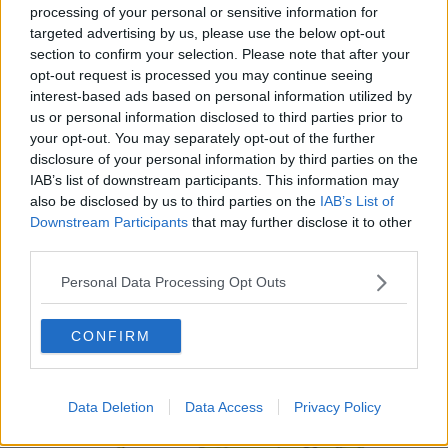
processing of your personal or sensitive information for
Le precipitazioni potrebbero assumere anche carattere
targeted advertising by us, please use the below opt-out
temporalesco di forte intensità.
section to confirm your selection. Please note that after your
L'allerta emessa dalla sala operativa è per rischio idrogeologico e
opt-out request is processed you may continue seeing
idraulico del reticolo minore e temporali forti e interesserà gran
interest-based ads based on personal information utilized by
parte del territorio regionale, ad esclusione dell’arco appenninico
us or personal information disclosed to third parties prior to
dalla Lunigiana fino al Casentino.
your opt-out. You may separately opt-out of the further
L'avviso di criticità sarà in vigore a partire dalle 7 di martedì 9
disclosure of your personal information by third parties on the
Settembre fino a fine giornata.
IAB’s list of downstream participants. This information may
also be disclosed by us to third parties on the
IAB’s List of
Downstream Participants
that may further disclose it to other
third parties.
Personal Data Processing Opt Outs
CONFIRM
Data Deletion
Data Access
Privacy Policy