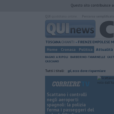
Questo sito contribuisce 
QUI
quotidiano online.
Percorso semplificat
TOSCANA
CHIANTI
FIRENZE
EMPOLESE
M
Home
Cronaca
Politica
Attualità
BAGNO A RIPOLI
BARBERINO-TAVARNELLE
CAST
CASCIANO
ove risparmiare
​Benzina, gasolio, gpl, ecco dove risparmiare
Tutti i titoli:
Torna l
Scattano i controlli
negli aeroporti
spagnoli: la polizia
ferma i passeggeri del