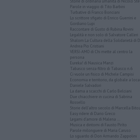
Storie di ordinaria umanità di Nicolò Ste
Parole in viaggio di Tito Barbini
Turbative di Franco Bonciani
Lo scrittore sfigato di Enrico Guerrini e
Gordiano Lupi
Raccontare di Gusto di Rubina Rovini
Legalità e non solo di Salvatore Calleri
Shalom La Cultura della Solidarietà di 
Andrea Pio Cristiani
VERSI-AMO di Chi mette al centro la
persona
Eureka! di Nausica Manzi
Tabasco senza filtro di Tabasco n.6
Ci vuole un fisico di Michele Campisi
Economia e territorio, da globale a loca
Daniele Salvadori
La dama a scacchi di Carlo Belciani
Due chiacchiere in cucina di Sabrina
Rossello
Storie dell'altro secolo di Marcella Bito
Easy ridere di Dario Greco
Legami d'amore di Malena ...
Musica e dintorni di Fausto Pirìto
Parole milonguere di Maria Caruso
Lo sguardo di Don Armando Zappolini