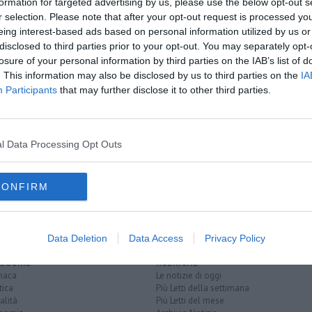
formation for targeted advertising by us, please use the below opt-out s
oscana iscriviti alla
Newsletter QUInews - ToscanaMedia.
r selection. Please note that after your opt-out request is processed y
amente nella tua casella di posta.
eing interest-based ads based on personal information utilized by us or
disclosed to third parties prior to your opt-out. You may separately opt-
losure of your personal information by third parties on the IAB’s list of
. This information may also be disclosed by us to third parties on the
IA
Participants
that may further disclose it to other third parties.
emi
lta
ubifragio allaga l'Elba
l Data Processing Opt Outs
iana
garfagnana
serchio
versilia
costa degli etruschi
CONFIRM
Data Deletion
Data Access
Privacy Policy
EGORIE
RUBRICHE
naca
Le notizie di oggi
tica
Più Letti della settimana
alità
Più Letti del mese