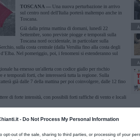
TOSCANA —
Una nuova perturbazione in arrivo
sul centro nord dell'Italia porterà maltempo anche in
Toscana.
A
Già dalla prima mattina di domani, lunedì 22
Settembre, sono previste piogge e temporali sulla
Toscana nord occidentale, in particolare sulla
rchio, sulla costa centrale (dalla Versilia fino alla costa degli
la d’Elba. Nel pomeriggio, poi, i fenomeni si estenderanno sul
A
gionale ha emesso un'allerta con codice giallo per rischio
 e temporali forti, che interesserà tutta la regione. Sulla
atterà già dalle 7 della mattina per poi coinvolgere, dalle 12 fino
e di forte intensità, con possibili forti raffiche di vento e locali
ianti.it -
Do Not Process My Personal Information
to opt-out of the sale, sharing to third parties, or processing of your per