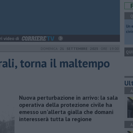
Q
​Un 
civ
DOMENICA
21 SETTEMBRE 2025
ORE 19:00
QUI
ali, torna il maltempo
Ult
A
Nuova perturbazione in arrivo: la sala
operativa della protezione civile ha
emesso un'allerta gialla che domani
interesserà tutta la regione
A