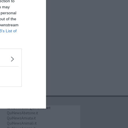
ection to
ou may
 personal
out of the
 downstream
B’s List of
IL NETWORK QuiNews.net
QuiNewsAbetone.it
QuiNewsAmiata.it
QuiNewsAnimali.it