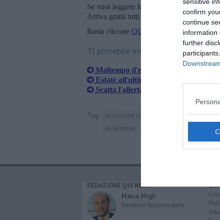
sensitive in
Se vuoi leggere le notizie principali della T
confirm you
Arriva gratis tutti i giorni alle 20:00 dirett
continue se
Basta cliccare
QUI
information 
further disc
Ti potrebbe interessare anche:
participants
Downstream 
Maltempo d'estate con 37 eventi estr
Estate all'ultimo tuffo prima della svo
Scatta l'allerta arancione, tremendo n
Persona
Tag
protezione civile
italia
toscana
lunig
isola d'elba
REDAZIONE QUI NEWS
CAT
Cro
Marco Migli
Poli
Direttore Responsabile
Attu