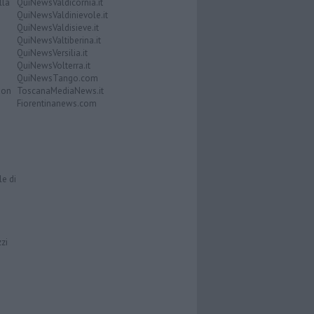
lla
QuiNewsValdicornia.it
QuiNewsValdinievole.it
QuiNewsValdisieve.it
QuiNewsValtiberina.it
QuiNewsVersilia.it
QuiNewsVolterra.it
QuiNewsTango.com
Don
ToscanaMediaNews.it
Fiorentinanews.com
le di
zzi