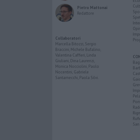
Eco
Cult
Pietro Mattonai
Spo
Redattore
Spet
Inte
Opi
Imp
Collaboratori
Pro
Marcella Bitozzi, Sergio
Braccini, Michele Bufalino,
Valentina Caffieri, Linda
CO
Giuliani, Dina Laurenzi,
Bagn
Monica Nocciolini, Paolo
Bar
Nocentini, Gabriele
Cast
Santarnecchi, Paola Silvi.
Gai
Gre
Imp
Pel
Pon
Radd
Rign
Rufi
San