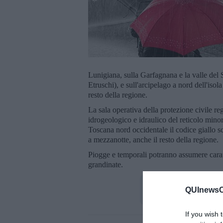
Lunigiana, sulla Garfagnana e la valle del Se
Etruschi), e sull'arcipelago a nord dell'iso
resto della regione.
La sala operativa della protezione civile re
idrogeologico e idraulico del reticolo minore
Toscana nord occidentale il codice giallo sc
a mezzanotte, anche il resto della regione.
Piogge e temporali potranno assumere caratter
grandinate.
QUInewsCh
If you wish 