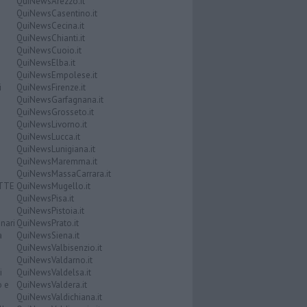
QuiNewsArezzo.it
QuiNewsCasentino.it
QuiNewsCecina.it
QuiNewsChianti.it
QuiNewsCuoio.it
QuiNewsElba.it
QuiNewsEmpolese.it
i
QuiNewsFirenze.it
QuiNewsGarfagnana.it
QuiNewsGrosseto.it
QuiNewsLivorno.it
QuiNewsLucca.it
QuiNewsLunigiana.it
QuiNewsMaremma.it
QuiNewsMassaCarrara.it
ATTE
QuiNewsMugello.it
QuiNewsPisa.it
QuiNewsPistoia.it
nari
QuiNewsPrato.it
a
QuiNewsSiena.it
QuiNewsValbisenzio.it
QuiNewsValdarno.it
i
QuiNewsValdelsa.it
o e
QuiNewsValdera.it
QuiNewsValdichiana.it