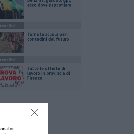
​Benzina, gasolio, gpl,
ecco dove risparmiare
ttualità
Torna la scuola per i
contadini del futuro
ttualità
​Tutte le offerte di
lavoro in provincia di
Firenze
sonal or