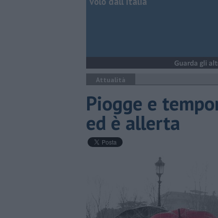
volo dall'Italia
Attualità
Piogge e tempor
ed è allerta