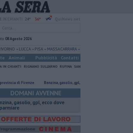
24°
36°
E IN CHIANTI
QuiNews.net
ato
08 Agosto 2026
LIVORNO
LUCCA
PISA
MASSA CARRARA
ste
Animali
Pubblicità
Contatti
A IN CHIANTI
RIGNANO SULL'ARNO
RUFINA
SAN
ia di Firenze
​Benzina, gasolio, gpl, ecco dove risparmiare
​Benzina, 
DOMANI AVVENNE
enzina, gasolio, gpl, ecco dove
sparmiare