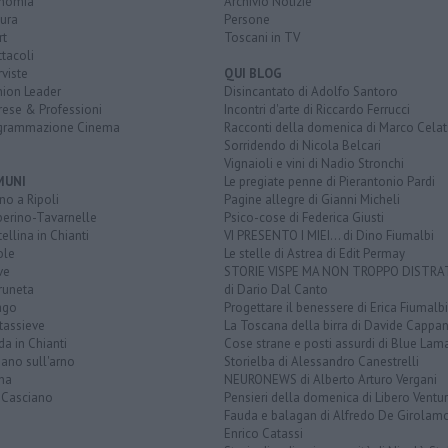
nomia
Archivio Notizie
ura
Persone
rt
Toscani in TV
tacoli
rviste
QUI BLOG
nion Leader
Disincantato di Adolfo Santoro
rese & Professioni
Incontri d'arte di Riccardo Ferrucci
grammazione Cinema
Racconti della domenica di Marco Celat
Sorridendo di Nicola Belcari
Vignaioli e vini di Nadio Stronchi
MUNI
Le pregiate penne di Pierantonio Pardi
o a Ripoli
Pagine allegre di Gianni Micheli
berino-Tavarnelle
Psico-cose di Federica Giusti
ellina in Chianti
VI PRESENTO I MIEI... di Dino Fiumalbi
ole
Le stelle di Astrea di Edit Permay
ve
STORIE VISPE MA NON TROPPO DISTR
runeta
di Dario Dal Canto
ago
Progettare il benessere di Erica Fiumalbi
tassieve
La Toscana della birra di Davide Cappan
a in Chianti
Cose strane e posti assurdi di Blue Lam
ano sull'arno
Storielba di Alessandro Canestrelli
na
NEURONEWS di Alberto Arturo Vergani
 Casciano
Pensieri della domenica di Libero Ventur
Fauda e balagan di Alfredo De Girolam
Enrico Catassi