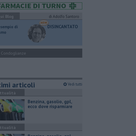
ui Blog
di Adolfo Santoro
DISINCANTATO
esempio di
ismo
Condoglianze
imi articoli
Vedi tutti
ttualità
​Benzina, gasolio, gpl,
ecco dove risparmiare
ttualità