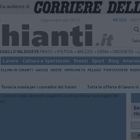
alla audience di
o
Aggiornato alle 09:15
METEO:
GREV
Sab
UGELLO
VALDISIEVE
PRATO
PISTOIA
AREZZO
SIENA
GROSSETO
Lavoro
Cultura e Spettacolo
Eventi
Sport
Blog
Intervi
ELLINA IN CHIANTI
GAIOLE
GREVE
IMPRUNETA
PELAGO
PONTASSIEVE
RADD
a scuola per i contadini del futuro
​Tutte le offerte di lavoro in provinc
​B
ri