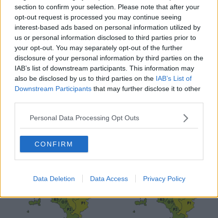
section to confirm your selection. Please note that after your
regione ad esclusione della costa maremmana.
opt-out request is processed you may continue seeing
Oggi, martedì, le previsioni meteo indicano possibili temporali nelle
interest-based ads based on personal information utilized by
zone interne nel pomeriggio e nella prima parte della serata.
us or personal information disclosed to third parties prior to
Dal pomeriggio di domani sono previsti possibili temporali sparsi
your opt-out. You may separately opt-out of the further
sulle zone interne e sui rilievi, localmente intensi. In serata
disclosure of your personal information by third parties on the
precipitazioni attese sulle zone nord-occidentali della regione.
IAB’s list of downstream participants. This information may
also be disclosed by us to third parties on the
IAB’s List of
Downstream Participants
that may further disclose it to other
third parties.
Personal Data Processing Opt Outs
CONFIRM
Data Deletion
Data Access
Privacy Policy