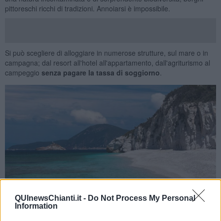
pittoreschi ricchi di tradizioni. Annoiarsi è impossibile.
Si può scegliere di alloggiare in numerose strutture, sul mare o in
campagna; dal resort all'hotel all'appartamento, dall'agriturismo al
campeggio
senza pagare la tassa di soggiorno
.
QUInewsChianti.it -
Do Not Process My Personal
Information
L’isola d’Elba fa parte del Parco Nazionale dell’Arcipelago Toscano,