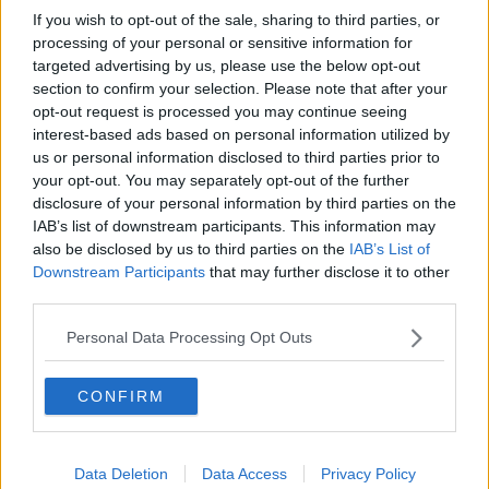
immerso nel Pelagos, il Santuario dei Cetanei, e ha aderito alla
If you wish to opt-out of the sale, sharing to third parties, or
Carta Europea del Turismo sostenibile. Il territorio è
processing of your personal or sensitive information for
straordinariamente variegato, con 147 chilometri di costa e oltre
targeted advertising by us, please use the below opt-out
cinquanta spiagge accessibili: arenili di sabbia dorata o nera che si
section to confirm your selection. Please note that after your
alternano a calette di ciottoli e piccoli sassi e ad alte scogliere.
opt-out request is processed you may continue seeing
interest-based ads based on personal information utilized by
us or personal information disclosed to third parties prior to
your opt-out. You may separately opt-out of the further
disclosure of your personal information by third parties on the
IAB’s list of downstream participants. This information may
also be disclosed by us to third parties on the
IAB’s List of
Downstream Participants
that may further disclose it to other
third parties.
Personal Data Processing Opt Outs
L’isola d’Elba è il luogo ideale per fare vita all’aria aperta e sport. Le
possibilità sono innumerevoli a tutti i livelli: ci si può dedicare al
CONFIRM
nuoto, allo snorkeling e alle immersioni subacquee, alla vela, al
surf, al wind surf e al kyte surf, cimentarsi nel sup pagaiando su
una tavola oppure nel jet-lev flyer volando sulla superficie del mare.
Data Deletion
Data Access
Privacy Policy
Chi ama le discipline terrestri può scegliere il golf, il tennis, il tiro