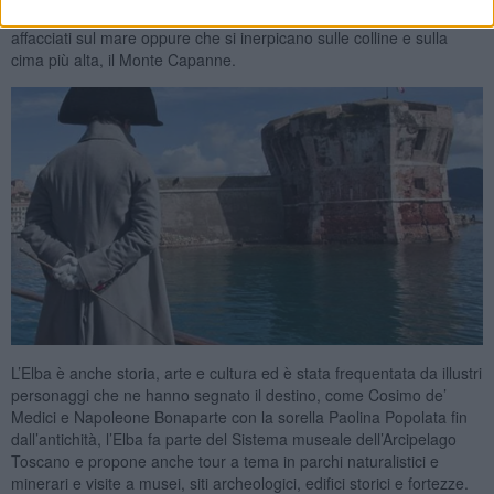
con l’arco oppure fare passeggiate, trekking e climbing, su percorsi
affacciati sul mare oppure che si inerpicano sulle colline e sulla
cima più alta, il Monte Capanne.
L’Elba è anche storia, arte e cultura ed è stata frequentata da illustri
personaggi che ne hanno segnato il destino, come Cosimo de’
Medici e Napoleone Bonaparte con la sorella Paolina Popolata fin
dall’antichità, l’Elba fa parte del Sistema museale dell’Arcipelago
Toscano e propone anche tour a tema in parchi naturalistici e
minerari e visite a musei, siti archeologici, edifici storici e fortezze.