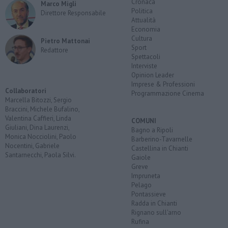
Cronaca
Marco Migli
Politica
Direttore Responsabile
Attualità
Economia
Cultura
Pietro Mattonai
Sport
Redattore
Spettacoli
Interviste
Opinion Leader
Imprese & Professioni
Collaboratori
Programmazione Cinema
Marcella Bitozzi, Sergio
Braccini, Michele Bufalino,
Valentina Caffieri, Linda
COMUNI
Giuliani, Dina Laurenzi,
Bagno a Ripoli
Monica Nocciolini, Paolo
Barberino-Tavarnelle
Nocentini, Gabriele
Castellina in Chianti
Santarnecchi, Paola Silvi.
Gaiole
Greve
Impruneta
Pelago
Pontassieve
Radda in Chianti
Rignano sull'arno
Rufina