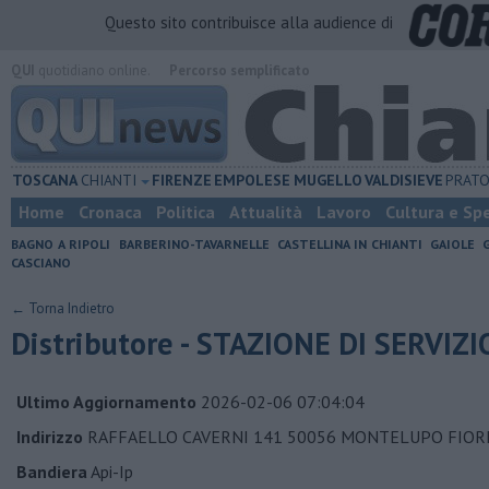
Questo sito contribuisce alla audience di
QUI
quotidiano online.
Percorso semplificato
TOSCANA
CHIANTI
FIRENZE
EMPOLESE
MUGELLO
VALDISIEVE
PRAT
Home
Cronaca
Politica
Attualità
Lavoro
Cultura e Sp
BAGNO A RIPOLI
BARBERINO-TAVARNELLE
CASTELLINA IN CHIANTI
GAIOLE
CASCIANO
← Torna Indietro
Distributore - STAZIONE DI SERVIZ
Ultimo Aggiornamento
2026-02-06 07:04:04
Indirizzo
RAFFAELLO CAVERNI 141 50056 MONTELUPO FIOR
Bandiera
Api-Ip