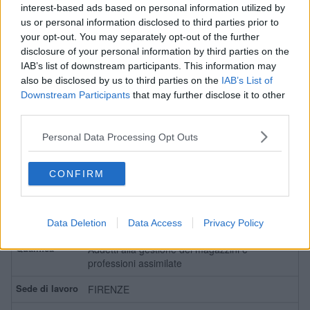
interest-based ads based on personal information utilized by
Preselezione
us or personal information disclosed to third parties prior to
your opt-out. You may separately opt-out of the further
APPRENDISTATO PROFESSIONALIZZANTE
disclosure of your personal information by third parties on the
O CONTRATTO DI MESTIERE
IAB’s list of downstream participants. This information may
also be disclosed by us to third parties on the
IAB’s List of
Addetti alla gestione dei magazzini e
Downstream Participants
that may further disclose it to other
professioni assimilate
third parties.
BARBERINO TAVARNELLE
Personal Data Processing Opt Outs
Leggi
CONFIRM
Contatto Diretto
LAVORO A TEMPO DETERMINATO
Data Deletion
Data Access
Privacy Policy
Addetti alla gestione dei magazzini e
professioni assimilate
FIRENZE