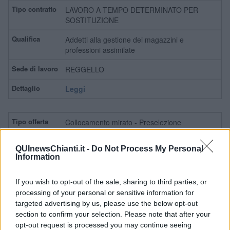
LAVORO A TEMPO DETERMINATO PER
SOSTITUZIONE
Addetti alla gestione dei magazzini e
professioni assimilate
REGGELLO
Leggi
Collocamento mirato - Preselezione
LAVORO A TEMPO DETERMINATO
QUInewsChianti.it -
Do Not Process My Personal
Information
Addetti alla gestione dei magazzini e
professioni assimilate
If you wish to opt-out of the sale, sharing to third parties, or
CAMPI BISENZIO
processing of your personal or sensitive information for
targeted advertising by us, please use the below opt-out
Leggi
section to confirm your selection. Please note that after your
opt-out request is processed you may continue seeing