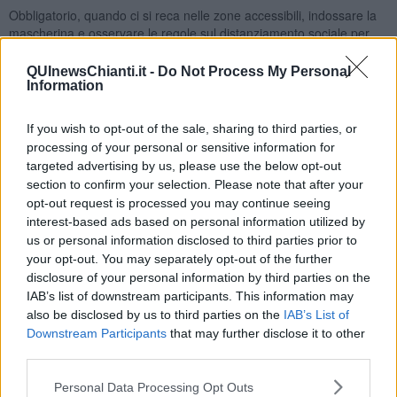
Obbligatorio, quando ci si reca nelle zone accessibili, indossare la
mascherina e osservare le regole sul distanziamento sociale per
evitare il rischio di contagio.
QUInewsChianti.it -
Do Not Process My Personal
Information
Ecco nel dettaglio quali sono le aree verdi aperte.
If you wish to opt-out of the sale, sharing to third parties, or
processing of your personal or sensitive information for
“A
Tavarnelle
- specifica il sindaco - sono aperti i giardini di piazza
targeted advertising by us, please use the below opt-out
Matteotti, piazza Caduti nei lager e il Parco della Rimembranza,
section to confirm your selection. Please note that after your
restano chiusi invece i giardini di via Aldo Moro, il Parco del Mocale
opt-out request is processed you may continue seeing
e la Pineta di Tavarnelle, per quanto riguarda piazza della
interest-based ads based on personal information utilized by
Repubblica viene chiusa parzialmente ovvero soltanto la zona delle
us or personal information disclosed to third parties prior to
aree gioco"
your opt-out. You may separately opt-out of the further
"A
Barberino
riaprono i giardini di piazza Mazzini, la pineta di
disclosure of your personal information by third parties on the
Barberino ad eccezione della porzione che accoglie lo spazio gioco
IAB’s list of downstream participants. This information may
e la pista di pattinaggio, presenti all'interno dell'area, stessa cosa
also be disclosed by us to third parties on the
IAB’s List of
per i giardini di via Aldo Moro come per quelli di via di Bustecca
Downstream Participants
that may further disclose it to other
parzialmente chiusi; sono interdetti anche i giardini di via di Novoli,
third parties.
mentre sono aperti quelli di via Becattelli. A Marcialla piazza Brandi
torna ad essere fruibile mentre resta chiusa al pubblico la porzione
Personal Data Processing Opt Outs
dello spazio gioco, stesso criterio per i giardini di via I Maggio.